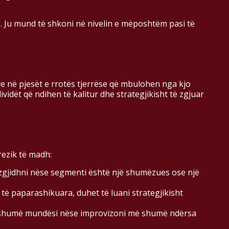
. Ju mund të shkoni në nivelin e mëposhtëm pasi të
teve në pjesët e rrotës tjerrëse që mbulohen nga kjo
vidët që ndihen të kalitur dhe strategjikisht të zgjuar
rezik të madh:
 zgjidhni nëse segmenti është një shumëzues ose një
të paparashikuara, duhet të luani strategjikisht
 më shumë mundësi nëse improvizoni më shumë ndërsa