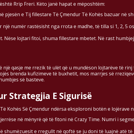
është Rrip Freri. Këto janë hapat e mëposhtëm:
edhë pjesën e Tij fillestare Të Çmendur Të Kohës bazuar në 
ë numër rastësisht nga rrota e madhe, të tilla si 1, 2, 5 ose 
t. Nëse lojtari fitoi, shuma fillestare mbetet. Në rast humbje
jë qasje me rrezik të ulët që u mundëson lojtarëve të rinj 
 lojës brenda kufizimeve të buxhetit, mos marrjes së rreziqev
humbjes së basteve.
r Strategjia E Sigurisë
Të Kohës Së Çmendur ndërsa eksploroni botën e lojërave në i
tjerrëse në mënyrë që të fitoni në Crazy Time. Numri i segmen
 shumëzuesit e rregullt në qoftë se ju doni të luajnë atë të 