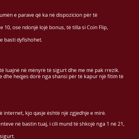
shumën e parave që ka në dispozicion për të
10, ose ndonjë lojë bonus, të tilla si Coin Flip,
je basti dyfishohet.
të luajnë në mënyrë të sigurt dhe me më pak rrezik.
e dhe heqjes dorë nga shansi për të kapur një fitim të
nternet, kjo qasje është një zgjedhje e mirë.
teve në bastin tuaj, i cili mund të shkojë nga 1 në 21,
sigurt.