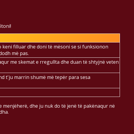
toni!
keni filluar dhe doni të mësoni se si funksionon
ndodh më pas.
naqur me skemat e rregullta dhe duan të shtyjnë veten
und t'ju marrin shumë më tepër para sesa
ne menjëherë, dhe ju nuk do të jenë të pakënaqur në
dha.