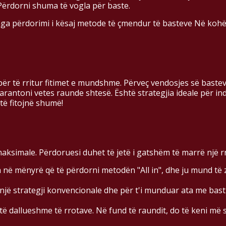
Përdorni shuma të vogla për baste.
 nga përdorimi i kësaj metode të çmendur të basteve Në kohë
atit për të rritur fitimet e mundshme. Përveç vendosjes së bas
arantoni vetes raunde shtesë. Është strategjia ideale për indi
të fitojnë shumë!
 maksimale. Përdoruesi duhet të jetë i gatshëm të marrë një r
 në mënyrë që të përdorni metodën "All in", dhe ju mund të
jë strategji konvencionale dhe për t'i munduar ata me bast 
 të dallueshme të rrotave. Në fund të raundit, do të keni