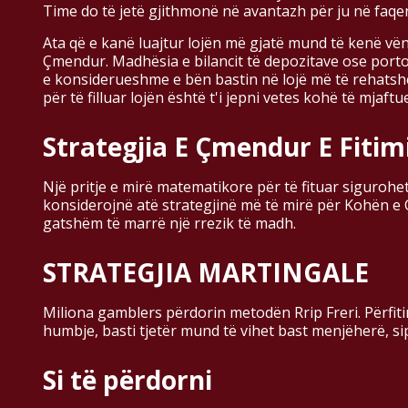
Time do të jetë gjithmonë në avantazh për ju në faqen 
Ata që e kanë luajtur lojën më gjatë mund të kenë vënë
Çmendur. Madhësia e bilancit të depozitave ose portofol
e konsiderueshme e bën bastin në lojë më të rehatshë
për të filluar lojën është t'i jepni vetes kohë të mjaf
Strategjia E Çmendur E Fitim
Një pritje e mirë matematikore për të fituar sigurohe
konsiderojnë atë strategjinë më të mirë për Kohën e Ç
gatshëm të marrë një rrezik të madh.
STRATEGJIA MARTINGALE
Miliona gamblers përdorin metodën Rrip Freri. Përfitim
humbje, basti tjetër mund të vihet bast menjëherë, si
Si të përdorni