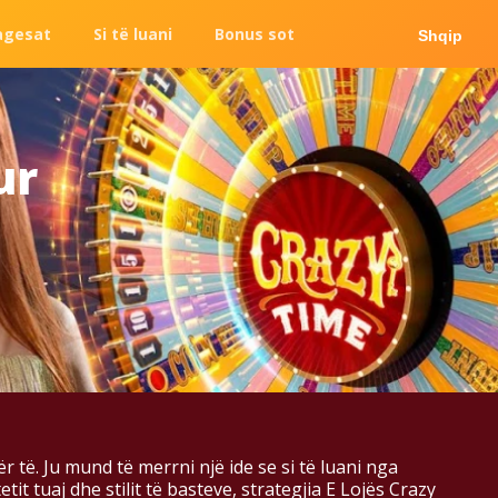
agesat
Si të luani
Bonus sot
Shqip
ur
 të. Ju mund të merrni një ide se si të luani nga
tuaj dhe stilit të basteve, strategjia E Lojës Crazy