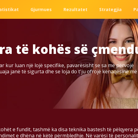
atistikat
Gjurmues
Rezultatet
Strategjia
P
ira të kohës së çmend
r kur luan një lojë specifike, pavarësisht se sa me përvojë
 tuaja janë të sigurta dhe se loja do t'ju ofrojë kënaqësinë më
hët e fundit, tashmë ka disa teknika bastesh të pëlqyera për
et e dhëna në këtë përmbledhje. Në varësi të personalitetit 