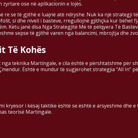
zyrtare ose në aplikacionin e lojës.
 re se të gjithë e luajnë atë ndryshe. Nuk ka një strategji 
it, si dhe niveli i basteve, rregullojnë gjithçka kur bëhet f
m. Këtu janë disa Nga Strategjitë Më të pëlqyera Të Bastev
tueshme sepse të gjithë varen nga balancimi, mbrojtja dhe zvog
it Të Kohës
t nga teknika Martingale, e cila është e përshtatshme për sh
mendur. Është e mundur të sugjerohet strategjia "All In" pë
i kryesor i kësaj taktike është se është e arsyeshme dhe e t
pas teorisë Martingale.