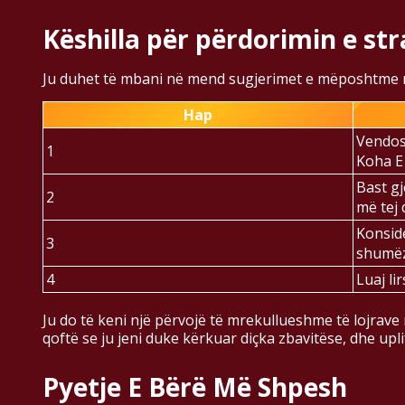
Këshilla për përdorimin e st
Ju duhet të mbani në mend sugjerimet e mëposhtme nës
Hap
Vendosn
1
Koha E 
Bast gj
2
më tej
Konsid
3
shumëzu
4
Luaj li
Ju do të keni një përvojë të mrekullueshme të lojrave
qoftë se ju jeni duke kërkuar diçka zbavitëse, dhe up
Pyetje E Bërë Më Shpesh