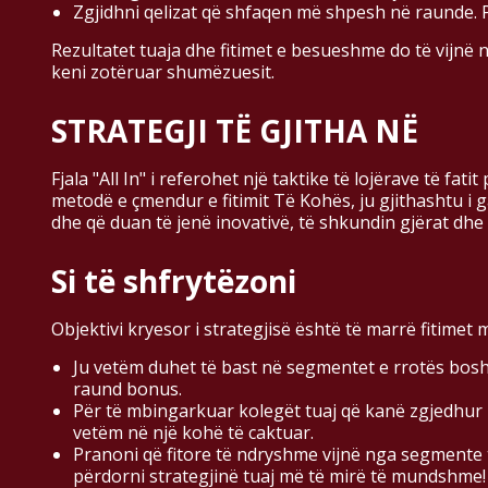
Zgjidhni qelizat që shfaqen më shpesh në raunde. 
Rezultatet tuaja dhe fitimet e besueshme do të vijnë
keni zotëruar shumëzuesit.
STRATEGJI TË GJITHA NË
Fjala "All In" i referohet një taktike të lojërave të f
metodë e çmendur e fitimit Të Kohës, ju gjithashtu i g
dhe që duan të jenë inovativë, të shkundin gjërat dhe 
Si të shfrytëzoni
Objektivi kryesor i strategjisë është të marrë fitimet
Ju vetëm duhet të bast në segmentet e rrotës bosh
raund bonus.
Për të mbingarkuar kolegët tuaj që kanë zgjedhur n
vetëm në një kohë të caktuar.
Pranoni që fitore të ndryshme vijnë nga segmente
përdorni strategjinë tuaj më të mirë të mundshme!