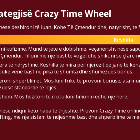
rategjisë Crazy Time Wheel
e dëshironi të luani Kohë Të Çmendur dhe, natyrisht, të fi
Këshilla
i kufizime. Mund të jetë e dobishme, veçanërisht nëse sapo 
Çmendur. Filloni me një bast të vogël dhe shikoni se çfarë 
ëra të ndryshme. Këshilla të mira për njerëzit që janë të kë
 duke vënë bast në pika të shumta dhe shumëzues bonus.
eroni shpërblimet. Mos kini frikë të provoni bonuse; ata m
esit standardë të lojës.
rshëm. Mos hezitoni të rrotulloni timonin edhe një herë.
 nëse ndiqni këto hapa të thjeshtë. Provoni Crazy Time onli
lifting, me një sistem të ndjeshme bast dhe shpërblime të më