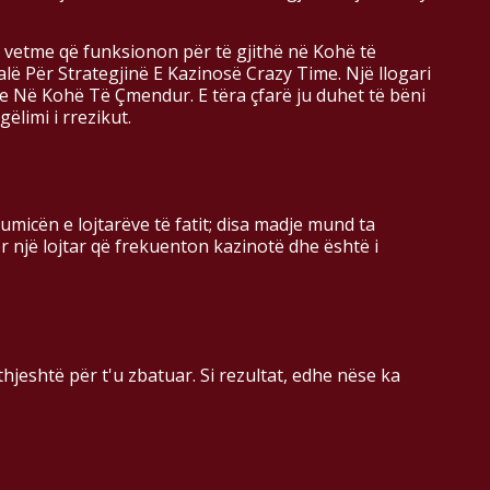
të vetme që funksionon për të gjithë në Kohë të
jalë Për Strategjinë E Kazinosë Crazy Time. Një llogari
e Në Kohë Të Çmendur. E tëra çfarë ju duhet të bëni
ëlimi i rrezikut.
umicën e lojtarëve të fatit; disa madje mund ta
r një lojtar që frekuenton kazinotë dhe është i
hjeshtë për t'u zbatuar. Si rezultat, edhe nëse ka