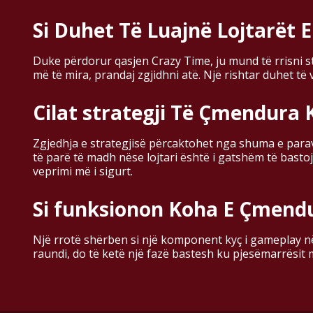
Si Duhet Të Luajnë Lojtarët 
Duke përdorur qasjen Crazy Time, ju mund të rrisni s
më të mira, prandaj zgjidhni atë. Një rishtar duhet të 
Cilat strategji Të Çmendura 
Zgjedhja e strategjisë përcaktohet nga shuma e parave 
të parë të madh nëse lojtari është i gatshëm të bast
veprimi më i sigurt.
Si funksionon Koha E Çmend
Një rrotë shërben si një komponent kyç i gameplay në 
raundi, do të ketë një fazë bastesh ku pjesëmarrësit