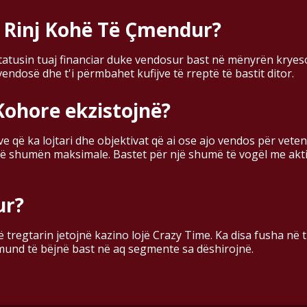
E Rinj Kohë Të Çmendur?
tatusin tuaj financiar duke vendosur bast në mënyrën kryesor
vendosë dhe t'i përmbahet kufijve të rreptë të bastit ditor.
Kohore ekzistojnë?
që ka lojtari dhe objektivat që ai ose ajo vendos për veten 
ojë shumën maksimale. Bastet për një shumë të vogël me akti
ur?
tregtarin jetojnë kazino lojë Crazy Time. Ka disa fusha në t
 mund të bëjnë bast në aq segmente sa dëshirojnë.