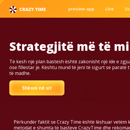
preview-app
Live
St
Strategjitë më të m
Të kesh një plan bastesh është zakonisht një ide e zgjua
ose fillestar je. Kështu mund të jeni të sigurt se paratë
të madhe.
Shkoni në sit
Përkundër faktit se Crazy Time është lëshuar vetëm ko
metodat e shumta të basteve CrazyTime dhe rekomandim