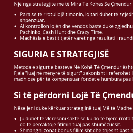
Një nga strategjitë më të Mira Të Kohës Së Çmendur 
Para se të rrotullojë timonin, lojtari duhet të zgj
shpenzuar.
Ai kontrollon lojën dhe vendos baste duke zgjedhur nj
Pachinko, Cash Hunt dhe Crazy Time.
Madhësia e bastit tjetër varet nga rezultati i raundi
SIGURIA E STRATEGJISË
Metoda e sigurt e basteve Në Kohë Të Çmendur është n
Fjala "luaj në mënyrë të sigurt" zakonisht i referohet
madh ose për të kompensuar fondet e humbura pas 
Si të përdorni Lojë Të Çmendu
Nëse jeni duke kërkuar strategjinë tuaj Më të Madhe 
Ju duhet të vlerësoni saktë se ku do të bjerë rrota 
do të përcaktojë fitimin tuaj pas shumëzuesit.
Shmangni zonat bonus fillimisht dhe thjesht bast në