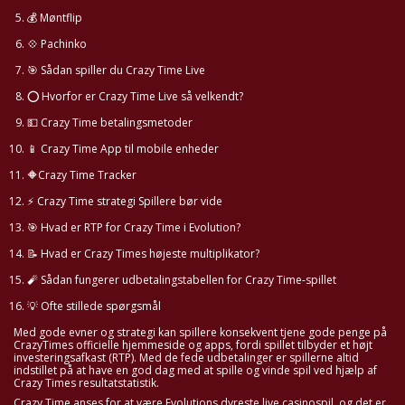
💰 Møntflip
💠 Pachinko
🎯 Sådan spiller du Crazy Time Live
⭕ Hvorfor er Crazy Time Live så velkendt?
💵 Crazy Time betalingsmetoder
📱 Crazy Time App til mobile enheder
🔶Crazy Time Tracker
⚡ Crazy Time strategi Spillere bør vide
🎯 Hvad er RTP for Crazy Time i Evolution?
📝 Hvad er Crazy Times højeste multiplikator?
🧨 Sådan fungerer udbetalingstabellen for Crazy Time-spillet
💡 Ofte stillede spørgsmål
Med gode evner og strategi kan spillere konsekvent tjene gode penge på
CrazyTimes officielle hjemmeside og apps, fordi spillet tilbyder et højt
investeringsafkast (RTP). Med de fede udbetalinger er spillerne altid
indstillet på at have en god dag med at spille og vinde spil ved hjælp af
Crazy Times resultatstatistik.
Crazy Time anses for at være Evolutions dyreste live casinospil, og det er