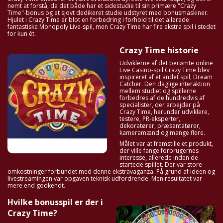
nemt at forstå, da det både har et sidestudie til sin primære "Crazy
Time"-bonus og et sjovt dedikeret studie udstyret med bonusmaskiner.
Hjulet i Crazy Time er blot en forbedring i forhold til det allerede
fantastiske Monopoly Live-spil, men Crazy Time har fire ekstra spil i stedet
for kun ét.
Crazy Time historie
Udviklerne af det berømte online
Live Casino-spil Crazy Time blev
inspireret af et andet spil, Dream
Catcher. Den daglige interaktion
mellem studiet og spillerne
forbedres af de hundredvis af
specialister, der arbejder på
Crazy Time, herunder udviklere,
testere, PR-eksperter,
dekoratører, præsentatører,
kameramænd og mange flere.
Målet var at fremstille et produkt,
der ville fange forbrugernes
interesse, allerede inden de
startede spillet. Der var store
omkostninger forbundet med denne ekstravaganza. På grund af ideen og
livestreamingen var opgaven teknisk udfordrende. Men resultatet var
mere end godkendt.
Hvilke bonusspil er der i
Crazy Time?