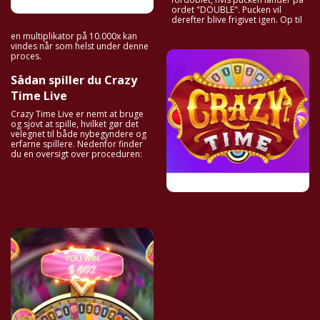
ordet "DOUBLE". Pucken vil
derefter blive frigivet igen. Op til
en multiplikator på 10.000x kan
vindes når som helst under denne
proces.
Sådan spiller du Crazy
Time Live
Crazy Time Live er nemt at bruge
og sjovt at spille, hvilket gør det
velegnet til både nybegyndere og
erfarne spillere. Nedenfor finder
du en oversigt over proceduren: