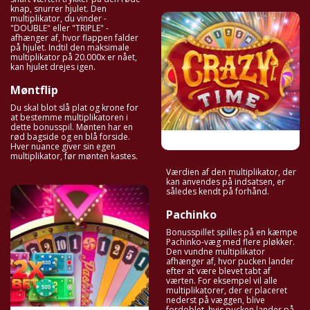
knap, snurrer hjulet. Den
multiplikator, du vinder -
"DOUBLE" eller "TRIPLE" -
afhænger af, hvor flappen falder
på hjulet. Indtil den maksimale
multiplikator på 20.000x er nået,
kan hjulet drejes igen.
Møntflip
Du skal blot slå plat og krone for
at bestemme multiplikatoren i
dette bonusspil. Mønten har en
rød bagside og en blå forside.
Hver nuance giver sin egen
multiplikator, før mønten kastes.
Værdien af den multiplikator, der
kan anvendes på indsatsen, er
således kendt på forhånd.
Pachinko
Bonusspillet spilles på en kæmpe
Pachinko-væg med flere pløkker.
Den vundne multiplikator
afhænger af, hvor pucken lander
efter at være blevet tabt af
værten. For eksempel vil alle
multiplikatorer, der er placeret
nederst på væggen, blive
fordoblet, hvis pucken lander på