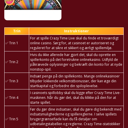
Trin
Instruktioner
For at spille Crazy Time Live skal du finde et troværdigt
✅ Trin 1
online casino. Sørg for, at casinoet er autoriseret og
reguleret for at sikre et sikkert og ærligt spillemiljø.
Hvis du ikke allerede har gjort det, skal du oprette en
spillerkonto på det foretrukne onlinekasino. Udfyld de
✅ Trin 2
påkrævede oplysninger og bekræft din konto for at nyde
nonstop-spil.
Indsæt penge på din spillekonto. Mange onlinekasinoer
✅ Trin 3
tilbyder lokkende velkomstbonusser, der kan øge din
startkapital og forbedre din spiloplevelse.
I casinoets spillobby skal du kigge efter Crazy Time Live-
✅ Trin 4
maskinen. Når du gør det, skal du klikke på den for at
starte spillet.
Før du gør dine indsatser, skal du gøre dig bekendt med
indsatsmulighederne og spillereglerne. I selve spillets
✅ Trin 5
brugergrænseflade kan du få detaljer om
udbetalingstabellen og reglerne. Crazy Time-statistikker