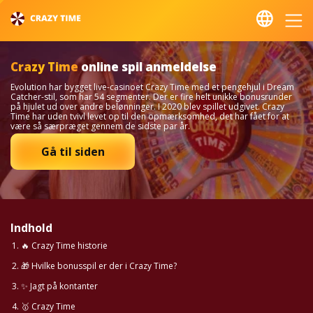
Crazy Time
online spil anmeldelse
Evolution har bygget live-casinoet Crazy Time med et pengehjul i Dream
Catcher-stil, som har 54 segmenter. Der er fire helt unikke bonusrunder
på hjulet ud over andre belønninger. I 2020 blev spillet udgivet. Crazy
Time har uden tvivl levet op til den opmærksomhed, det har fået for at
være så særpræget gennem de sidste par år.
Gå til siden
Indhold
🔥 Crazy Time historie
🎁 Hvilke bonusspil er der i Crazy Time?
✨ Jagt på kontanter
🥇 Crazy Time