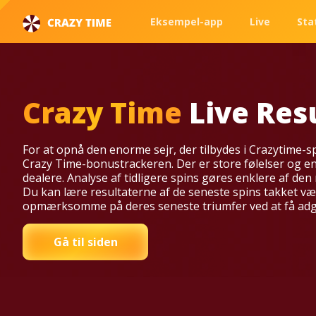
Eksempel-app
Live
Sta
Crazy Time
Live Res
For at opnå den enorme sejr, der tilbydes i Crazytime-sp
Crazy Time-bonustrackeren. Der er store følelser og en 
dealere. Analyse af tidligere spins gøres enklere af den 
Du kan lære resultaterne af de seneste spins takket vær
opmærksomme på deres seneste triumfer ved at få adgan
Gå til siden