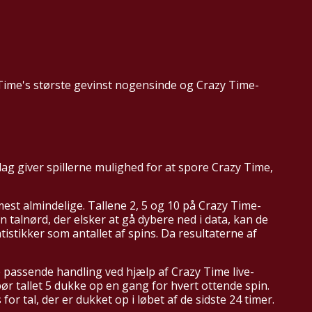
 Time's største gevinst nogensinde og Crazy Time-
 dag giver spillerne mulighed for at spore Crazy Time,
mest almindelige. Tallene 2, 5 og 10 på Crazy Time-
n talnørd, der elsker at gå dybere ned i data, kan de
stikker som antallet af spins. Da resultaterne af
e passende handling ved hjælp af Crazy Time live-
ør tallet 5 dukke op en gang for hvert ottende spin.
r tal, der er dukket op i løbet af de sidste 24 timer.