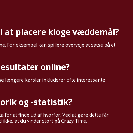
il at placere kloge væddemål?
ene. For eksempel kan spillere overveje at satse på et
esultater online?
isse længere kørsler inkluderer ofte interessante
orik og -statistik?
for at finde ud af hvorfor. Ved at gøre dette får
d ikke, at du vinder stort på Crazy Time.