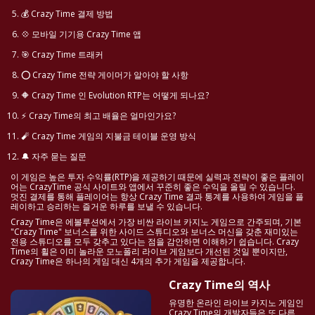
💰 Crazy Time 결제 방법
💠 모바일 기기용 Crazy Time 앱
🎯 Crazy Time 트래커
⭕ Crazy Time 전략 게이머가 알아야 할 사항
🔶 Crazy Time 인 Evolution RTP는 어떻게 되나요?
⚡ Crazy Time의 최고 배율은 얼마인가요?
🧨 Crazy Time 게임의 지불금 테이블 운영 방식
🔔 자주 묻는 질문
이 게임은 높은 투자 수익률(RTP)을 제공하기 때문에 실력과 전략이 좋은 플레이
어는 CrazyTime 공식 사이트와 앱에서 꾸준히 좋은 수익을 올릴 수 있습니다.
멋진 결제를 통해 플레이어는 항상 Crazy Time 결과 통계를 사용하여 게임을 플
레이하고 승리하는 즐거운 하루를 보낼 수 있습니다.
Crazy Time은 에볼루션에서 가장 비싼 라이브 카지노 게임으로 간주되며, 기본
"Crazy Time" 보너스를 위한 사이드 스튜디오와 보너스 머신을 갖춘 재미있는
전용 스튜디오를 모두 갖추고 있다는 점을 감안하면 이해하기 쉽습니다. Crazy
Time의 휠은 이미 놀라운 모노폴리 라이브 게임보다 개선된 것일 뿐이지만,
Crazy Time은 하나의 게임 대신 4개의 추가 게임을 제공합니다.
Crazy Time의 역사
유명한 온라인 라이브 카지노 게임인
Crazy Time의 개발자들은 또 다른