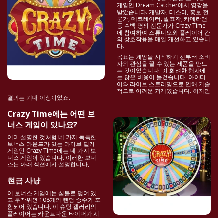
게임인 Dream Catcher에서 영감을
받았습니다. 개발자, 테스터, 홍보 전
문가, 데코레이터, 발표자, 카메라맨
등 수백 명의 전문가가 Crazy Time
에 참여하여 스튜디오와 플레이어 간
의 상호작용을 매일 개선하고 있습니
다.
목표는 게임을 시작하기 전부터 소비
자의 관심을 끌 수 있는 제품을 만드
는 것이었습니다. 이 화려한 행사에
는 많은 비용이 들었습니다. 아이디
어와 라이브 스트리밍으로 인해 기술
적으로 어려운 과제였습니다. 하지만
결과는 기대 이상이었죠.
Crazy Time에는 어떤 보
너스 게임이 있나요?
이미 설명한 것처럼 네 가지 독특한
보너스 라운드가 있는 라이브 딜러
게임인 Crazy Time에는 네 가지 보
너스 게임이 있습니다. 이러한 보너
스는 아래 섹션에서 설명합니다,
현금 사냥
이 보너스 게임에는 심볼로 덮여 있
고 무작위인 108개의 랜덤 승수가 포
함되어 있습니다. 이 슈팅 갤러리의
플레이어는 카운트다운 타이머가 시