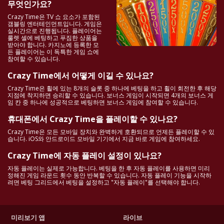
무엇인가요?
Crazy Time은 TV 쇼 요소가 포함된
갬블링 엔터테인먼트입니다. 게임은
실시간으로 진행됩니다. 플레이어는
룰렛 셀에 베팅하고 푸짐한 상품을
받아야 합니다. 카지노에 등록한 모
든 플레이어는 이 독특한 게임 쇼에
참여할 수 있습니다.
Crazy Time에서 어떻게 이길 수 있나요?
Crazy Time은 휠에 있는 8개의 슬롯 중 하나에 베팅을 하고 휠이 회전한 후 해당
지점에 착지하면 승리할 수 있습니다. 보너스 게임이 시작되면 4개의 보너스 게
임 칸 중 하나에 성공적으로 베팅하면 보너스 게임에 참여할 수 있습니다.
휴대폰에서 Crazy Time을 플레이할 수 있나요?
Crazy Time은 모든 모바일 장치와 완벽하게 호환되므로 언제든 플레이할 수 있
습니다. iOS와 안드로이드 모바일 기기에서 지금 바로 게임에 참여하세요.
Crazy Time에 자동 플레이 설정이 있나요?
자동 플레이는 실제로 가능합니다. 베팅을 한 후 자동 플레이를 사용하면 미리
정해진 게임 라운드 횟수 동안 반복할 수 있습니다. 자동 플레이 기능을 시작하
려면 베팅 그리드에서 베팅을 설정하고 "자동 플레이"를 선택해야 합니다.
미리보기 앱
라이브