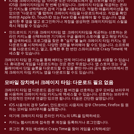
iOS용 크레이지타임 앱: 아이폰 또는 아이패드에서 앱 스토어를 여는 것이
iOS용 크레이지타임의 첫 번째 단계입니다. 크레이지 타임을 제공하는 온라
인 카지노를 선택하려면 검색 기능을 사용하세요. 적절한 애플리케이션을 찾
았으면 "다운로드"를 탭하여 크레이지 타임을 다운로드하세요. 작업을 확인
하려면 Apple ID, Touch ID 또는 Face ID를 사용해야 할 수 있습니다. 앱을
설치한 후 앱을 열고 로그인하거나 계정을 생성하면 크레이지타임의 스릴을
즉시 체험할 수 있습니다.
안드로이드 기기용 크레이지타임 앱: 크레이지타임을 제공하는 선호하는 온
라인 카지노를 선택하려면 기기에서 구글 플레이 스토어를 열고 해당 카지노
를 검색하세요. 프로그램을 찾은 후 "설치"를 눌러 크레이지 타임 카지노 앱
다운로드를 시작하세요. 다양한 권한을 부여해야 할 수도 있습니다. 소프트웨
어를 다운로드하고, 열고, 등록한 후 한 번만 스와이프하면 Crazy Time에 액
세스할 수 있습니다.
크레이지 타임 앱 기능을 통해 베터는 언제 어디서나 플랫폼을 사용할 수 있습니
다. 휴대폰에 게임을 다운로드하는 것은 완전 무료입니다. 앱 스토어 또는 구글
플레이에서 단일 슬롯을 다운로드할 수 있을 뿐만 아니라 공식 웹사이트에서 전
체 크레이지 타임 카지노 앱을 다운로드할 수도 있습니다.
모바일 장치에서 크레이지 타임: 다운로드 필요 없음
크레이지 타임 앱 다운로드 옵션 대신 웹 버전을 선호하는 경우 모바일 브라우저
를 사용하여 크레이지 타임 카지노에 액세스할 수 있습니다. 선호하는 브라우저
와 안정적인 인터넷 연결만 있으면 됩니다. 다음은 간단한 설명입니다:
iOS 사용자의 경우 Safari, 안드로이드 사용자의 경우 Chrome, Firefox 등 원
하는 모바일 브라우저를 실행합니다.
여기에 크레이지 타임 온라인 카지노의 URL을 입력하세요.
카지노 웹사이트에 접속한 후 계정을 등록하거나 로그인합니다.
로그인 후 게임 섹션에서 Crazy Time을 찾아 게임을 시작하세요!