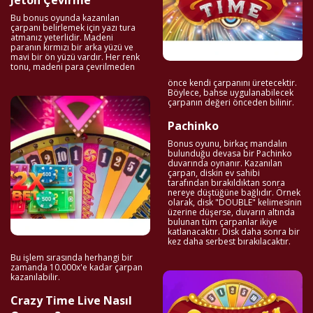
Jeton Çevirme
Bu bonus oyunda kazanılan
çarpanı belirlemek için yazı tura
atmanız yeterlidir. Madeni
paranın kırmızı bir arka yüzü ve
mavi bir ön yüzü vardır. Her renk
tonu, madeni para çevrilmeden
Crazy Time
önce kendi çarpanını üretecektir.
Böylece, bahse uygulanabilecek
çarpanın değeri önceden bilinir.
Pachinko
Bonus oyunu, birkaç mandalın
bulunduğu devasa bir Pachinko
duvarında oynanır. Kazanılan
çarpan, diskin ev sahibi
tarafından bırakıldıktan sonra
nereye düştüğüne bağlıdır. Örnek
olarak, disk "DOUBLE" kelimesinin
üzerine düşerse, duvarın altında
bulunan tüm çarpanlar ikiye
katlanacaktır. Disk daha sonra bir
kez daha serbest bırakılacaktır.
Jeton Çevirme
Bu işlem sırasında herhangi bir
zamanda 10.000x'e kadar çarpan
kazanılabilir.
Crazy Time Live Nasıl