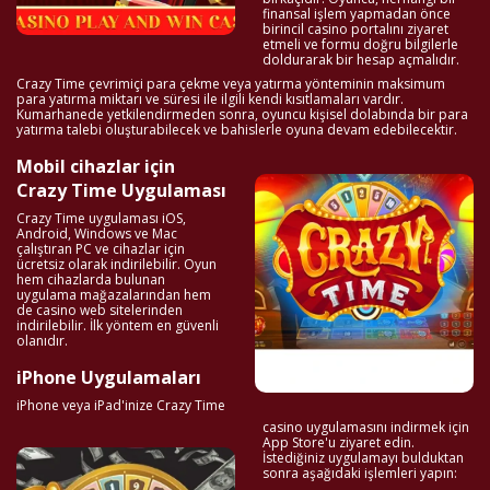
finansal işlem yapmadan önce
birincil casino portalını ziyaret
etmeli ve formu doğru bilgilerle
Crazy Time Ödeme Yöntemleri
doldurarak bir hesap açmalıdır.
Crazy Time çevrimiçi para çekme veya yatırma yönteminin maksimum
para yatırma miktarı ve süresi ile ilgili kendi kısıtlamaları vardır.
Kumarhanede yetkilendirmeden sonra, oyuncu kişisel dolabında bir para
yatırma talebi oluşturabilecek ve bahislerle oyuna devam edebilecektir.
Mobil cihazlar için
Crazy Time Uygulaması
Crazy Time uygulaması iOS,
Android, Windows ve Mac
çalıştıran PC ve cihazlar için
ücretsiz olarak indirilebilir. Oyun
hem cihazlarda bulunan
uygulama mağazalarından hem
de casino web sitelerinden
indirilebilir. İlk yöntem en güvenli
olanıdır.
iPhone Uygulamaları
Mobil cihazlar için Crazy Time
iPhone veya iPad'inize Crazy Time
Uygulaması
casino uygulamasını indirmek için
App Store'u ziyaret edin.
İstediğiniz uygulamayı bulduktan
sonra aşağıdaki işlemleri yapın: