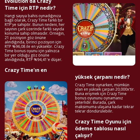
Evolution'da Crazy
Time için RTP nedir?
Hangi sayıya bahis oynadığınıza
bağlı olarak, Crazy Time farklı bir
RTP'ye sahiptir. Bunun nedeni, her
sayının çark üzerinde farklı sayıda
konuma sahip olmasıdır. Örneğin,
21 pozisyon göz önüne
alındığında, birinci pozisyon için
RTP %96,08 ile en yüksektir. Crazy
Time bonus oyunu için yalnızca
bir yer olduğu göz önüne
alındığında, RTP %94,41'e düşer.
Evolution'da Crazy Time için RTP
Crazy Time'ın en
nedir?
yüksek çarpanı nedir?
Crazy Time oynarken, mümkün
olan en yüksek çarpan 20,000x'tir.
Buna erişmek için Crazy Time
bonus oyununu oynamanız
yeterlidir. Burada, çark
maksimuma ulaşana kadar tekrar
tekrar döndürülebilir.
Crazy Time Oyunu için
ödeme tablosu nasıl
çalışır?