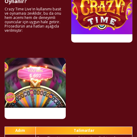
Oynanır?
Crazy Time Live'ın kullanımı basit
ve oynaması zevklidir, bu da onu
hem acemi hem de deneyimli
oyuncular için uygun hale getirir.
Prosedürün ana hatları aşağıda
verilmiştir:
Pachinko
Crazy Time Live Nasıl Oynanır?
Adım
Talimatlar