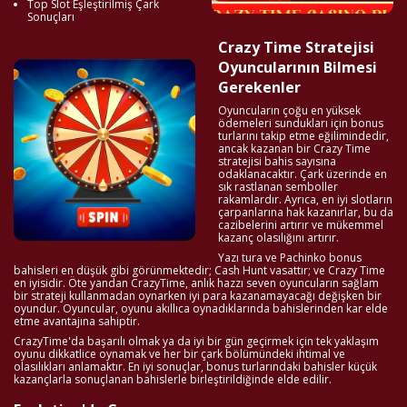
Top Slot Eşleştirilmiş Çark
Sonuçları
Crazy Time Takipçisi
Crazy Time Stratejisi
Oyuncularının Bilmesi
Gerekenler
Oyuncuların çoğu en yüksek
ödemeleri sundukları için bonus
turlarını takip etme eğilimindedir,
ancak kazanan bir Crazy Time
stratejisi bahis sayısına
odaklanacaktır. Çark üzerinde en
sık rastlanan semboller
rakamlardır. Ayrıca, en iyi slotların
çarpanlarına hak kazanırlar, bu da
cazibelerini artırır ve mükemmel
kazanç olasılığını artırır.
Crazy Time Stratejisi Oyuncularının
Yazı tura ve Pachinko bonus
Bilmesi Gerekenler
bahisleri en düşük gibi görünmektedir; Cash Hunt vasattır; ve Crazy Time
en iyisidir. Öte yandan CrazyTime, anlık hazzı seven oyuncuların sağlam
bir strateji kullanmadan oynarken iyi para kazanamayacağı değişken bir
oyundur. Oyuncular, oyunu akıllıca oynadıklarında bahislerinden kar elde
etme avantajına sahiptir.
CrazyTime'da başarılı olmak ya da iyi bir gün geçirmek için tek yaklaşım
oyunu dikkatlice oynamak ve her bir çark bölümündeki ihtimal ve
olasılıkları anlamaktır. En iyi sonuçlar, bonus turlarındaki bahisler küçük
kazançlarla sonuçlanan bahislerle birleştirildiğinde elde edilir.