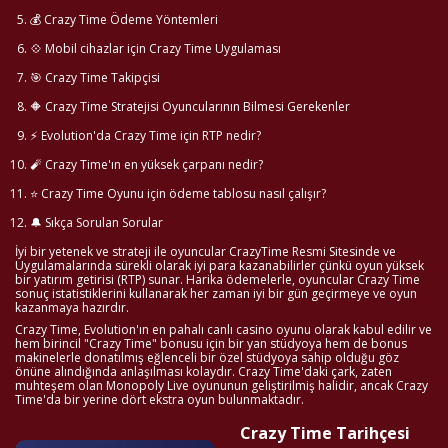
💰 Crazy Time Ödeme Yöntemleri
💠 Mobil cihazlar için Crazy Time Uygulaması
🎯 Crazy Time Takipçisi
🔶 Crazy Time Stratejisi Oyuncularının Bilmesi Gerekenler
⚡ Evolution'da Crazy Time için RTP nedir?
🧨 Crazy Time'ın en yüksek çarpanı nedir?
⭐ Crazy Time Oyunu için ödeme tablosu nasıl çalışır?
🔔 Sıkça Sorulan Sorular
İyi bir yetenek ve strateji ile oyuncular CrazyTime Resmi Sitesinde ve
Uygulamalarında sürekli olarak iyi para kazanabilirler çünkü oyun yüksek
bir yatırım getirisi (RTP) sunar. Harika ödemelerle, oyuncular Crazy Time
sonuç istatistiklerini kullanarak her zaman iyi bir gün geçirmeye ve oyun
kazanmaya hazırdır.
Crazy Time, Evolution'ın en pahalı canlı casino oyunu olarak kabul edilir ve
hem birincil "Crazy Time" bonusu için bir yan stüdyoya hem de bonus
makinelerle donatılmış eğlenceli bir özel stüdyoya sahip olduğu göz
önüne alındığında anlaşılması kolaydır. Crazy Time'daki çark, zaten
muhteşem olan Monopoly Live oyununun geliştirilmiş halidir, ancak Crazy
Time'da bir yerine dört ekstra oyun bulunmaktadır.
Crazy Time Tarihçesi