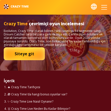
Crazy Time
çevrimiçi oyun incelemesi
Evolution, Crazy Time olarak bilinen canlı casinoyu 54 segmente sahip
Dream Catcher tarzı bir para çarkı ile inşa etti. Çarkta diğer ödüllere ek
olarak tamamen benzersiz dört bonus turu vardır. Oyun 2020 yılında
piyasaya sürüldü. Crazy Time, son birkaç yıldır bu kadar farklı olduğu için
gördüğü ilgiyi tartışmasız bir şekilde karşıladı.
Siteye git
İçerik
🔥 Crazy Time Tarihçesi
🎁 Crazy Time'da hangi bonus oyunlar var?
✨ Crazy Time Live Nasıl Oynanır?
🥇 Crazy Time Live Neden Bu Kadar Biliniyor?