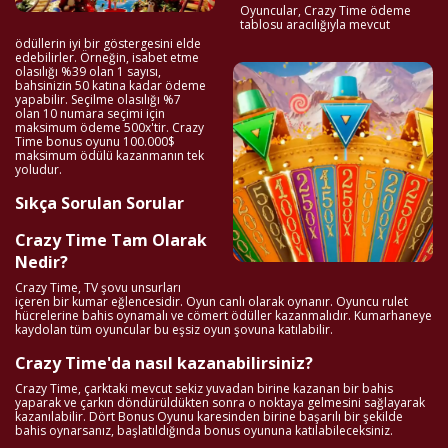
Oyuncular, Crazy Time ödeme
Crazy Time'ın en yüksek çarpanı
tablosu aracılığıyla mevcut
nedir?
ödüllerin iyi bir göstergesini elde
edebilirler. Örneğin, isabet etme
olasılığı %39 olan 1 sayısı,
bahsinizin 50 katına kadar ödeme
yapabilir. Seçilme olasılığı %7
olan 10 numara seçimi için
maksimum ödeme 500x'tir. Crazy
Time bonus oyunu 100.000$
maksimum ödülü kazanmanın tek
yoludur.
Sıkça Sorulan Sorular
Crazy Time Tam Olarak
Nedir?
Crazy Time, TV şovu unsurları
içeren bir kumar eğlencesidir. Oyun canlı olarak oynanır. Oyuncu rulet
hücrelerine bahis oynamalı ve cömert ödüller kazanmalıdır. Kumarhaneye
kaydolan tüm oyuncular bu eşsiz oyun şovuna katılabilir.
Crazy Time'da nasıl kazanabilirsiniz?
Crazy Time, çarktaki mevcut sekiz yuvadan birine kazanan bir bahis
yaparak ve çarkın döndürüldükten sonra o noktaya gelmesini sağlayarak
kazanılabilir. Dört Bonus Oyunu karesinden birine başarılı bir şekilde
bahis oynarsanız, başlatıldığında bonus oyununa katılabileceksiniz.