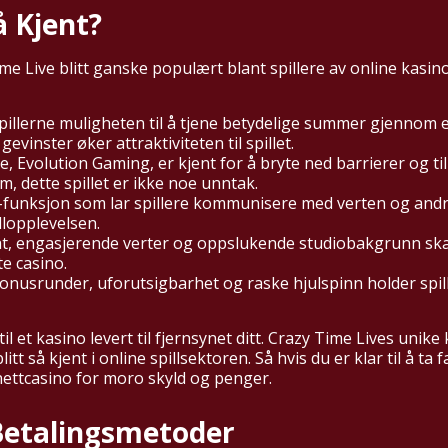
å Kjent?
ime Live blitt ganske populært blant spillere av online kasin
 spillerne muligheten til å tjene betydelige summer gjenno
vinster øker attraktiviteten til spillet.
, Evolution Gaming, er kjent for å bryte ned barrierer og ti
m, dette spillet er ikke noe unntak.
at-funksjon som lar spillere kommunisere med verten og andre
llopplevelsen.
ormat, engasjerende verter og oppslukende studiobakgrunn s
te casino.
 bonusrunder, uforutsigbarhet og raske hjulspinn holder spi
et kasino levert til fjernsynet ditt. Crazy Time Lives unike 
itt så kjent i online spillsektoren. Så hvis du er klar til å t
 nettcasino for moro skyld og penger.
Betalingsmetoder