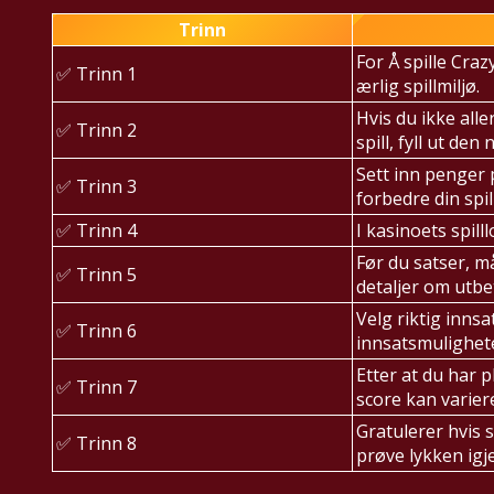
Trinn
For Å spille Craz
✅ Trinn 1
ærlig spillmiljø.
Hvis du ikke alle
✅ Trinn 2
spill, fyll ut d
Sett inn penger 
✅ Trinn 3
forbedre din spil
✅ Trinn 4
I kasinoets spill
Før du satser, m
✅ Trinn 5
detaljer om utbet
Velg riktig innsa
✅ Trinn 6
innsatsmulighete
Etter at du har 
✅ Trinn 7
score kan variere 
Gratulerer hvis 
✅ Trinn 8
prøve lykken igj