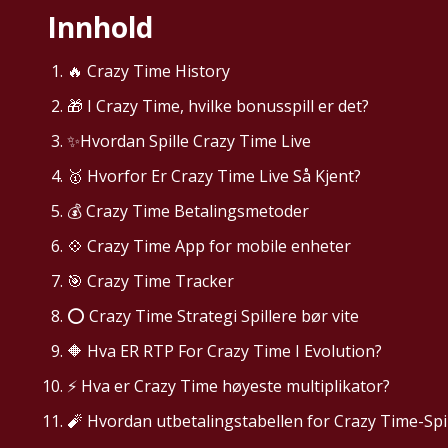
Innhold
🔥 Crazy Time History
🎁 I Crazy Time, hvilke bonusspill er det?
✨Hvordan Spille Crazy Time Live
🥇 Hvorfor Er Crazy Time Live Så Kjent?
💰 Crazy Time Betalingsmetoder
💠 Crazy Time App for mobile enheter
🎯 Crazy Time Tracker
⭕ Crazy Time Strategi Spillere bør vite
🔶 Hva ER RTP For Crazy Time I Evolution?
⚡ Hva er Crazy Time høyeste multiplikator?
🧨 Hvordan utbetalingstabellen for Crazy Time-Spi