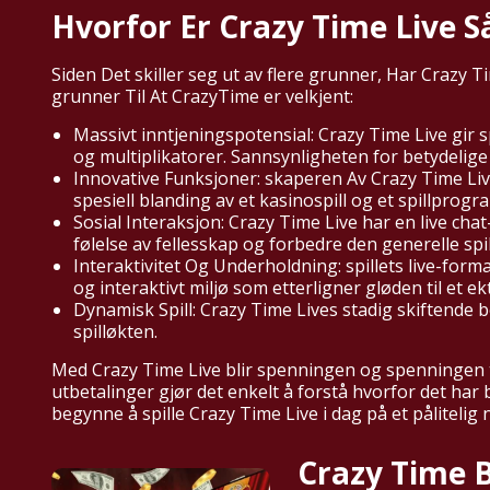
Hvorfor Er Crazy Time Live S
Siden Det skiller seg ut av flere grunner, Har Crazy T
grunner Til At CrazyTime er velkjent:
Massivt inntjeningspotensial: Crazy Time Live gir
og multiplikatorer. Sannsynligheten for betydelige ge
Innovative Funksjoner: skaperen Av Crazy Time Live
spesiell blanding av et kasinospill og et spillprogra
Sosial Interaksjon: Crazy Time Live har en live ch
følelse av fellesskap og forbedre den generelle spi
Interaktivitet Og Underholdning: spillets live-f
og interaktivt miljø som etterligner gløden til et ek
Dynamisk Spill: Crazy Time Lives stadig skiftende
spilløkten.
Med Crazy Time Live blir spenningen og spenningen til 
utbetalinger gjør det enkelt å forstå hvorfor det har bl
begynne å spille Crazy Time Live i dag på et pålitelig
Crazy Time 