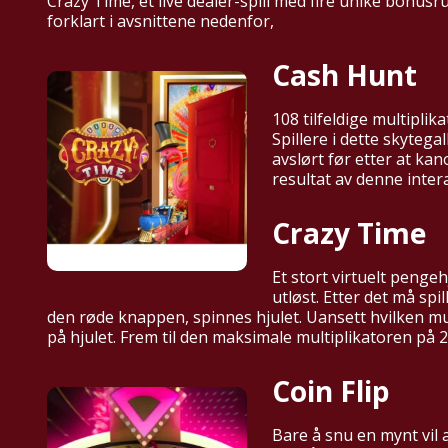
Crazy Time, et live dealer-spill med fire unike bonusr
forklart i avsnittene nedenfor,
Cash Hunt
108 tilfeldige multipli
Spillere i dette skytega
avslørt før etter at kan
resultat av denne inte
Crazy Time
Et stort virtuelt penge
utløst. Etter det må spi
den røde knappen, spinnes hjulet. Uansett hvilken mu
på hjulet. Frem til den maksimale multiplikatoren på 2
Coin Flip
Bare å snu en mynt vil 