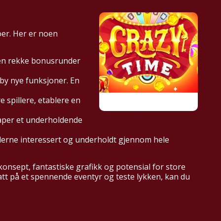
oer. Her er noen
m en rekke bonusrunder
lby nye funksjoner. En
 spillere, etablere en
kaper et underholdende
llerne interessert og underholdt gjennom hele
konsept, fantastiske grafikk og potensial for store
a fatt på et spennende eventyr og teste lykken, kan du