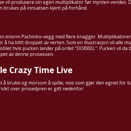
se vil produsere sin egen multiplikator før mynten vendes. 
n brukes på innsatsen kjent på forhånd.
å en enorm Pachinko-vegg med flere knagger. Multiplikator
 å ha blitt droppet av verten. Som en illustrasjon vil alle mu
oblet hvis pucken lander på ordet "DOBBEL". Pucken vil da bli
løpet av denne prosessen.
le Crazy Time Live
el å bruke og morsom å spille, noe som gjør den egnet for
ersikt over prosedyren er gitt nedenfor: