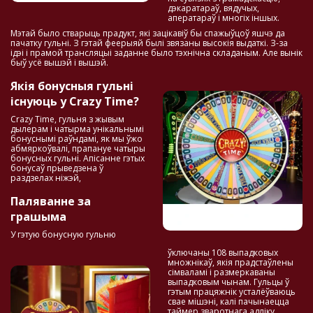
дэкаратараў, вядучых,
Вар'ятка гісторыя часу
аператараў і многіх іншых.
Мэтай было стварыць прадукт, які зацікавіў бы спажыўцоў яшчэ да
пачатку гульні. З гэтай феерыяй былі звязаны высокія выдаткі. З-за
ідэі і прамой трансляцыі заданне было тэхнічна складаным. Але вынік
быў усё вышэй і вышэй.
Якія бонусныя гульні
існуюць у Crazy Time?
Crazy Time, гульня з жывым
дылерам і чатырма унікальнымі
бонуснымі раўндамі, як мы ўжо
абмяркоўвалі, прапануе чатыры
бонусных гульні. Апісанне гэтых
бонусаў прыведзена ў
раздзелах ніжэй,
Паляванне за
грашыма
У гэтую бонусную гульню
Якія бонусныя гульні існуюць у
Crazy Time?
ўключаны 108 выпадковых
множнікаў, якія прадстаўлены
сімваламі і размеркаваны
выпадковым чынам. Гульцы ў
гэтым працяжнік усталёўваюць
свае мішэні, калі пачынаецца
таймер зваротнага адліку.