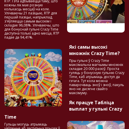
RTP. Гэта адбываецца таму, што
кожны лік мае розную
колькасць месцаў на коле.
Улічваючы 21 пазіцыю, RTP для
першай пазіцыі, напрыклад,
з'яўляецца самым высокім і
складае 96,08%. Улічваючы, што
для бонуснай гульні Crazy Time
даступна толькі адно месца, RTP
Што такое rtp для Crazy Time ад
падае да 94,41%.
Evolution?
Які самы высокі
множнік Crazy Time?
Пры гульні ў Crazy Time
максімальна магчымы множнік
складае 20 000 разоў. Проста
гуляць у бонусную гульню Crazy
Time, каб атрымаць доступ да
гэтага. Тут кола можна
паварочваць зноў і зноў, пакуль
яно не дасягне свайго
максімуму.
Як працуе Табліца
выплат у гульні Crazy
Які самы высокі множнік Crazy
Time?
Time
Гульцы могуць атрымаць
уяўленне аб даступных прызах ў