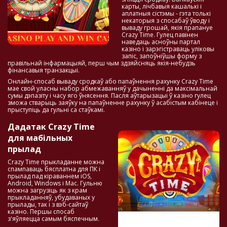
карты, лічбавыя кашалькі і
аплатныя сістэмы - гэта толькі
некаторыя з спосабаў ўводу і
вываду грошай, якія прапануе
Crazy Time. Гулец павінен
наведаць асноўны партал
казіно і зарэгістраваць уліковы
Спосабы аплаты Crazy Time
запіс, запоўніўшы форму з
правільнай інфармацыяй, перш чым здзяйсняць якія-небудзь
фінансавыя транзакцыі.
Онлайн-спосаб вываду сродкаў або папаўнення рахунку Crazy Time
мае свой уласны набор абмежаванняў у дачыненні да максімальнай
сумы дэпазіту і часу яго ўнясення. Пасля аўтарызацыі ў казіно гулец
зможа стварыць заяўку на папаўненне рахунку ў асабістым кабінеце і
прыступіць да гульні са стаўкамі.
Дадатак Crazy Time
для мабільных
прылад
Crazy Time прыкладанне можна
спампаваць бясплатна для ПК і
прылад пад кіраваннем iOS,
Android, Windows і Mac. Гульню
можна загрузіць як з крам
прыкладанняў, убудаваных у
прылады, так і з вэб-сайтаў
казіно. Першы спосаб
з'яўляецца самым бяспечным.