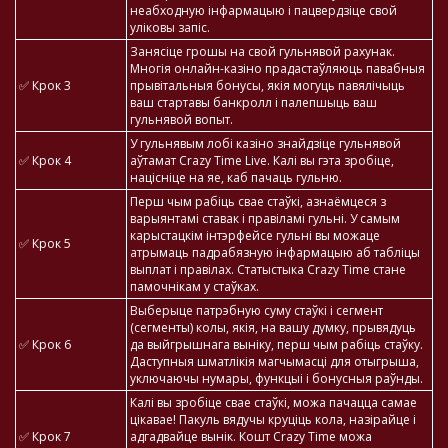
неабходную інфармацыю і пацвердзіце свой
уліковы запіс.
Занясіце грошы на свой гульнявой рахунак.
Многія онлайн-казіно прадастаўляюць павабныя
✅ Крок 3
прывітальныя бонусы, якія могуць павялічыць
ваш стартавы банкролл і палепшыць ваш
гульнявой вопыт.
У гульнявым лобі казіно знайдзіце гульнявой
✅ Крок 4
аўтамат Crazy Time Live. Калі вы гэта зробіце,
націсніце на яе, каб пачаць гульню.
Перш чым рабіць свае стаўкі, азнаёмцеся з
варыянтамі ставак і правіламі гульні. У самым
карыстацкім інтэрфейсе гульні вы можаце
✅ Крок 5
атрымаць падрабязную інфармацыю аб табліцы
выплат і правілах. Статыстыка Crazy Time стане
памочнікам у стаўках.
Выберыце патрэбную суму стаўкі і сегмент
(сегменты) колы, якія, на вашу думку, прывядуць
✅ Крок 6
да выйгрышнага выніку, перш чым рабіць стаўку.
Даступныя шматлікія магчымасці для отыгрыша,
уключаючы нумары, функцыі і бонусныя раўнды.
Калі вы зробіце свае стаўкі, можа пачацца самае
цікавае! Пакуль вядучы круціць кола, назірайце і
✅ Крок 7
адгадвайце вынік. Кошт Crazy Time можа