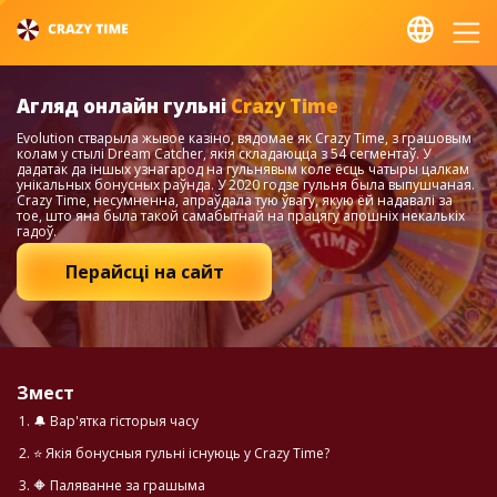
Агляд онлайн гульні
Crazy Time
Evolution стварыла жывое казіно, вядомае як Crazy Time, з грашовым
колам у стылі Dream Catcher, якія складаюцца з 54 сегментаў. У
дадатак да іншых узнагарод на гульнявым коле ёсць чатыры цалкам
унікальных бонусных раўнда. У 2020 годзе гульня была выпушчаная.
Crazy Time, несумненна, апраўдала тую ўвагу, якую ёй надавалі за
тое, што яна была такой самабытнай на працягу апошніх некалькіх
гадоў.
Перайсці на сайт
Змест
🔔 Вар'ятка гісторыя часу
⭐ Якія бонусныя гульні існуюць у Crazy Time?
🔶 Паляванне за грашыма