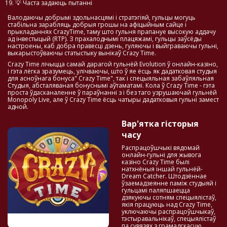
💡 Часта задаюць пытанні
Валодаючы добрымі здольнасцямі і стратэгіяй, гульцы могуць
стабільна зарабляць добрыя грошы на афіцыйным сайце і
прыкладаннях CrazyTime, таму што гульня прапануе высокую аддачу
ад інвестыцый (RTP). З прахалоднымі плацяжамі, гульцы заўсёды
настроены, каб добра правесці дзень, гуляючы і выйграваючы гульні,
выкарыстоўваючы статыстыку вынікаў Crazy Time.
Crazy Time лічыцца самай дарагой гульнёй Evolution ў онлайн-казіно,
і гэта лёгка зразумець, улічваючы, што ў яе ёсць як дадатковая студыя
для асноўнага бонуса" Crazy Time", так і спецыяльная забаўляльная
Студыя, абсталяваная бонуснымі аўтаматамі. Кола ў Crazy Time - гэта
проста ўдасканаленне ў параўнанні з і без таго узрушаючай гульнёй
Monopoly Live, але ў Crazy Time ёсць чатыры дадатковыя гульні замест
адной.
Вар'ятка гісторыя
часу
Распрацоўшчыкі вядомай
онлайн-гульні для жывога
казіно Crazy Time былі
натхнёныя іншай гульнёй-
Dream Catcher. Штодзённае
ўзаемадзеянне паміж студыяй і
гульцамі паляпшаецца
дзякуючы сотням спецыялістаў,
якія працуюць над Crazy Time,
уключаючы распрацоўшчыкаў,
тэстыравальнікаў, спецыялістаў
па сувязях з грамадскасцю,