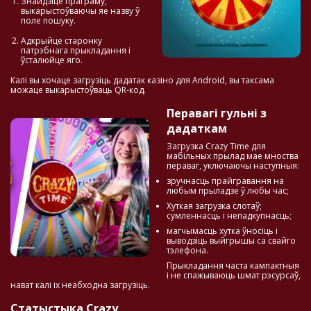
Знайдзіце праграму,
выкарыстоўваючы яе назву ў
поле пошуку.
Адкрыйце старонку
патрэбнага прыкладання і
ўсталюйце яго.
Прыкладання для Android
Калі вы хочаце загрузіць дадатак казіно для Android, вы таксама
можаце выкарыстоўваць QR-код.
Перавагі гульні з
дадаткам
Загрузка Crazy Time для
мабільных прылад мае мноства
пераваг, уключаючы наступныя:
зручнасць прайгравання на
любым прыладзе ў любы час;
Хуткая загрузка слотаў;
сумленнасць і непадкупнасць;
магчымасць хутка ўносіць і
выводзіць выйгрышы са свайго
тэлефона.
Перавагі гульні з дадаткам
Прыкладання часта кампактныя
і не спажываюць шмат рэсурсаў,
нават калі іх неабходна загрузіць.
Статыстыка Crazy