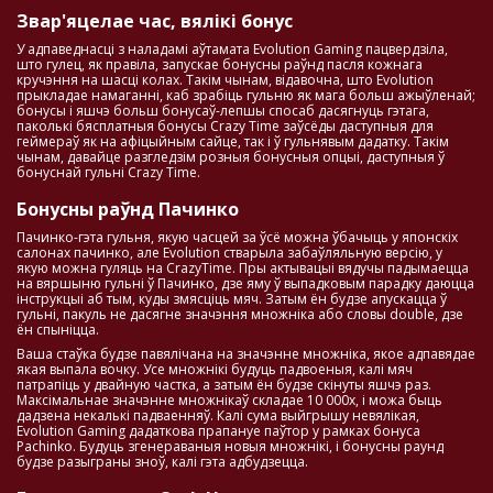
Звар'яцелае час, вялікі бонус
У адпаведнасці з наладамі аўтамата Evolution Gaming пацвердзіла,
што гулец, як правіла, запускае бонусны раўнд пасля кожнага
кручэння на шасці колах. Такім чынам, відавочна, што Evolution
прыкладае намаганні, каб зрабіць гульню як мага больш ажыўленай;
бонусы і яшчэ больш бонусаў-лепшы спосаб дасягнуць гэтага,
паколькі бясплатныя бонусы Crazy Time заўсёды даступныя для
геймераў як на афіцыйным сайце, так і ў гульнявым дадатку. Такім
чынам, давайце разгледзім розныя бонусныя опцыі, даступныя ў
бонуснай гульні Crazy Time.
Бонусны раўнд Пачинко
Пачинко-гэта гульня, якую часцей за ўсё можна ўбачыць у японскіх
салонах пачинко, але Evolution стварыла забаўляльную версію, у
якую можна гуляць на CrazyTime. Пры актывацыі вядучы падымаецца
на вяршыню гульні ў Пачинко, дзе яму ў выпадковым парадку даюцца
інструкцыі аб тым, куды змясціць мяч. Затым ён будзе апускацца ў
гульні, пакуль не дасягне значэння множніка або словы double, дзе
ён спыніцца.
Ваша стаўка будзе павялічана на значэнне множніка, якое адпавядае
якая выпала вочку. Усе множнікі будуць падвоеныя, калі мяч
патрапіць у двайную частка, а затым ён будзе скінуты яшчэ раз.
Максімальнае значэнне множнікаў складае 10 000х, і можа быць
дадзена некалькі падваенняў. Калі сума выйгрышу невялікая,
Evolution Gaming дадаткова прапануе паўтор у рамках бонуса
Pachinko. Будуць згенераваныя новыя множнікі, і бонусны раунд
будзе разыграны зноў, калі гэта адбудзецца.