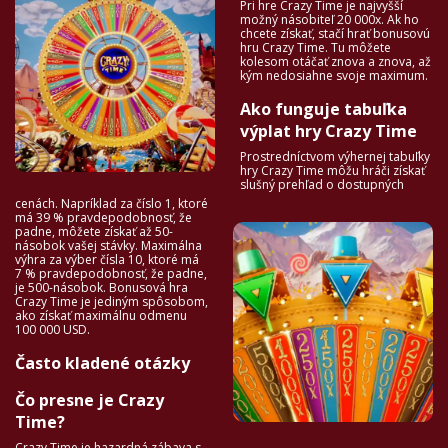
Pri hre Crazy Time je najvyšší
možný násobiteľ 20 000x. Ak ho
chcete získať, stačí hrať bonusovú
hru Crazy Time. Tu môžete
kolesom otáčať znova a znova, až
kým nedosiahne svoje maximum.
Ako funguje tabuľka
výplat hry Crazy Time
Prostredníctvom výhernej tabuľky
hry Crazy Time môžu hráči získať
Aký je najvyšší násobiteľ hry Crazy
slušný prehľad o dostupných
Time?
cenách. Napríklad za číslo 1, ktoré
má 39 % pravdepodobnosť, že
padne, môžete získať až 50-
násobok vašej stávky. Maximálna
výhra za výber čísla 10, ktoré má
7 % pravdepodobnosť, že padne,
je 500-násobok. Bonusová hra
Crazy Time je jediným spôsobom,
ako získať maximálnu odmenu
100 000 USD.
Často kladené otázky
Čo presne je Crazy
Time?
Ako funguje tabuľka výplat hry
Crazy Time
Crazy Time je hazardná zábava s