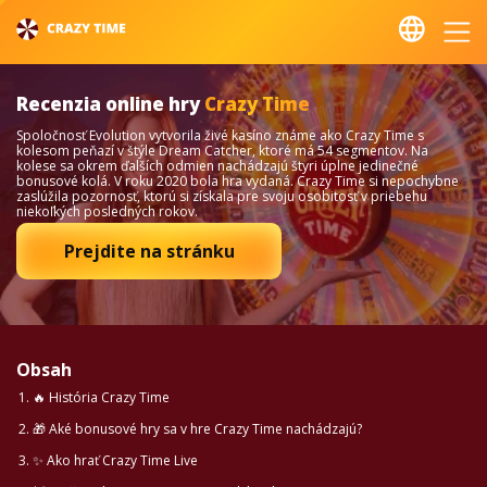
Recenzia online hry
Crazy Time
Spoločnosť Evolution vytvorila živé kasíno známe ako Crazy Time s
kolesom peňazí v štýle Dream Catcher, ktoré má 54 segmentov. Na
kolese sa okrem ďalších odmien nachádzajú štyri úplne jedinečné
bonusové kolá. V roku 2020 bola hra vydaná. Crazy Time si nepochybne
zaslúžila pozornosť, ktorú si získala pre svoju osobitosť v priebehu
niekoľkých posledných rokov.
Prejdite na stránku
Obsah
🔥 História Crazy Time
🎁 Aké bonusové hry sa v hre Crazy Time nachádzajú?
✨ Ako hrať Crazy Time Live