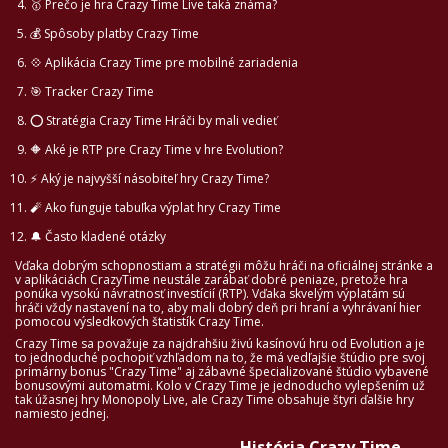
🥇 Prečo je hra Crazy Time Live taká známa?
💰 Spôsoby platby Crazy Time
💠 Aplikácia Crazy Time pre mobilné zariadenia
🎯 Tracker Crazy Time
⭕ Stratégia Crazy Time Hráči by mali vedieť
🔶 Aké je RTP pre Crazy Time v hre Evolution?
⚡ Aký je najvyšší násobiteľ hry Crazy Time?
🧨 Ako funguje tabuľka výplat hry Crazy Time
🔔 Často kladené otázky
Vďaka dobrým schopnostiam a stratégii môžu hráči na oficiálnej stránke a
v aplikáciách CrazyTime neustále zarábať dobré peniaze, pretože hra
ponúka vysokú návratnosť investícií (RTP). Vďaka skvelým výplatám sú
hráči vždy nastavení na to, aby mali dobrý deň pri hraní a vyhrávaní hier
pomocou výsledkových štatistík Crazy Time.
Crazy Time sa považuje za najdrahšiu živú kasínovú hru od Evolution a je
to jednoduché pochopiť vzhľadom na to, že má vedľajšie štúdio pre svoj
primárny bonus "Crazy Time" aj zábavné špecializované štúdio vybavené
bonusovými automatmi. Kolo v Crazy Time je jednoducho vylepšením už
tak úžasnej hry Monopoly Live, ale Crazy Time obsahuje štyri ďalšie hry
namiesto jednej.
História Crazy Time