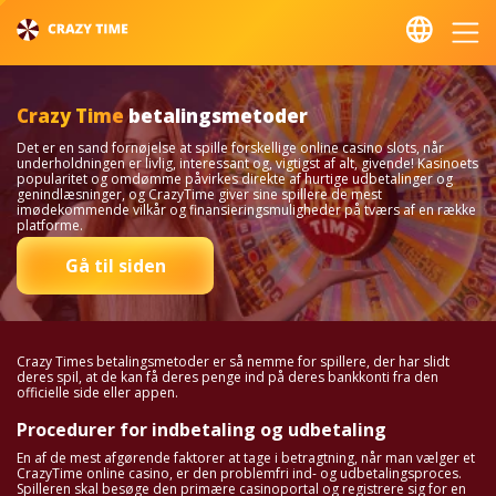
Crazy Time
betalingsmetoder
Det er en sand fornøjelse at spille forskellige online casino slots, når
underholdningen er livlig, interessant og, vigtigst af alt, givende! Kasinoets
popularitet og omdømme påvirkes direkte af hurtige udbetalinger og
genindlæsninger, og CrazyTime giver sine spillere de mest
imødekommende vilkår og finansieringsmuligheder på tværs af en række
platforme.
Gå til siden
Crazy Times betalingsmetoder er så nemme for spillere, der har slidt
deres spil, at de kan få deres penge ind på deres bankkonti fra den
officielle side eller appen.
Procedurer for indbetaling og udbetaling
En af de mest afgørende faktorer at tage i betragtning, når man vælger et
CrazyTime online casino, er den problemfri ind- og udbetalingsproces.
Spilleren skal besøge den primære casinoportal og registrere sig for en