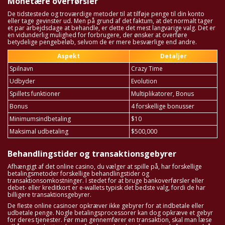
Monetære overførsler
De tidstestede og troværdige metoder til at tilføje penge til din konto
eller tage gevinster ud. Men på grund af det faktum, at det normalt tager
et par arbejdsdage at behandle, er dette det mest langvarige valg. Det er
en vidunderlig mulighed for forbrugere, der ønsker at overføre
betydelige pengebeløb, selvom de er mere besværlige end andre.
Aspekt
Detaljer
Spilnavn
Crazy Time
Udbyder
Evolution
Spillets funktioner
Multiplikatorer, Bonus
Bonus
4 forskellige bonusser
Minimumsindbetaling
$10
Maksimal udbetaling
$500,000
Behandlingstider og transaktionsgebyrer
Afhængigt af det online casino, du vælger at spille på, har forskellige
betalingsmetoder forskellige behandlingstider og
transaktionsomkostninger. I stedet for at bruge bankoverførsler eller
debet- eller kreditkort er e-wallets typisk det bedste valg, fordi de har
billigere transaktionsgebyrer.
De fleste online casinoer opkræver ikke gebyrer for at indbetale eller
udbetale penge. Nogle betalingsprocessorer kan dog opkræve et gebyr
for deres tjenester. Før man gennemfører en transaktion, skal man læse