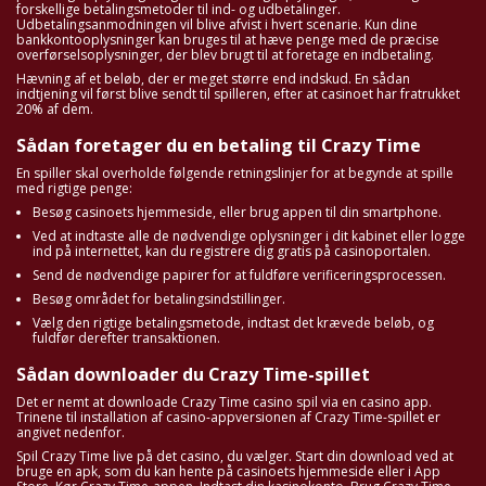
forskellige betalingsmetoder til ind- og udbetalinger.
Udbetalingsanmodningen vil blive afvist i hvert scenarie. Kun dine
bankkontooplysninger kan bruges til at hæve penge med de præcise
overførselsoplysninger, der blev brugt til at foretage en indbetaling.
Hævning af et beløb, der er meget større end indskud. En sådan
indtjening vil først blive sendt til spilleren, efter at casinoet har fratrukket
20% af dem.
Sådan foretager du en betaling til Crazy Time
En spiller skal overholde følgende retningslinjer for at begynde at spille
med rigtige penge:
Besøg casinoets hjemmeside, eller brug appen til din smartphone.
Ved at indtaste alle de nødvendige oplysninger i dit kabinet eller logge
ind på internettet, kan du registrere dig gratis på casinoportalen.
Send de nødvendige papirer for at fuldføre verificeringsprocessen.
Besøg området for betalingsindstillinger.
Vælg den rigtige betalingsmetode, indtast det krævede beløb, og
fuldfør derefter transaktionen.
Sådan downloader du Crazy Time-spillet
Det er nemt at downloade Crazy Time casino spil via en casino app.
Trinene til installation af casino-appversionen af Crazy Time-spillet er
angivet nedenfor.
Spil Crazy Time live på det casino, du vælger. Start din download ved at
bruge en apk, som du kan hente på casinoets hjemmeside eller i App