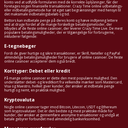
konto ved at udfylde formularen med de korrekte oplysninger, før der
foretages nogen finansielle transaktioner. Crazy Time online udbetalings-
eller indbetalingsmetode har sit eget sæt begrænsninger med hensyn til
det maksimale indbetalingsbeløb og tid.
Bettors kan indbetale penge på deres konti og hæve indtjening lettere
ved at drage fordel af de mange forskellige betalingsmetoder, der
tilbydes af de fleste online casinoer, der leverer Crazy Time Live. De mest
populære betalingsmuligheder, der er tilgængelige for forbrugerne,
inkluderer følgende:
E-tegnebøger
Fordi de giver hurtige og sikre transaktioner, er Skrill, Neteller og PayPal
almindelige betalingsmuligheder for brugere af online casinoer. De fleste
online casinoer accepterer dem også bredt.
Korttyper: Debet eller kredit
På mange online casinoer er dette den mest populære mulighed. Den
understøtter debet- og kreditkort fra velkendte mærker som Mastercard,
Visa og Maestro, hvilket giver kunder, der ønsker at indbetale penge
hurtigt og nemt, en praktisk mulighed.
Kryptovaluta
Nogle online casinoer tager imod Bitcoin, Litecoin, USDT og Ethereum
som kryptovalutaer. Det er den bedste og mest praktiske måde for
kunder, der ønsker at gennemføre anonyme transaktioner og undgå at
betale gebyrer forbundet med almindelig bankvirksomhed.