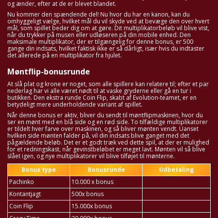
og ænder, efter at de er blevet blandet.
Nu kommer den spændende del! Nu hvor du har en kanon, kan du
omhyggeligt vælge, hvilket mål du vil skyde ved at bevæge den over hvert
mål, som spillet beder dig om at gøre. Dit multiplikatorbeløb vil blive vist,
når du trykker på musen eller udløseren på din mobile enhed. Den
maksimale multiplikator, der er tilgængelig for denne bonus, er 500
gange din indsats, hvilket faktisk ikke er så dårligt, især hvis du indtaster
det allerede på en multiplikator fra hjulet.
Møntflip-bonusrunde
At slå plat og krone er noget, som alle spillere kan relatere til; efter et par
nederlag har vi alle været nødt til at vaske gryderne eller gå en tur i
butikken. Den ekstra runde Coin Flip, skabt af Evolution-teamet, er en
betydeligt mere underholdende variant af spillet.
Når denne bonus er aktiv, bliver du sendt til møntflipmaskinen, hvor du
ser en mønt med en blå side og en rød side. To tilfældige multiplikatorer
er tildelt hver farve over maskinen, og så bliver mønten vendt. Uanset
hvilken side mønten falder på, vil din indsats blive ganget med det
pågældende beløb. Det er et godt træk ved dette spil, at der er mulighed
for et redningskast, når gevinstbeløbet er meget lavt. Mønten vil så blive
slået igen, og nye multiplikatorer vil blive tilføjet til mønterne.
Bonus type
Bonusrunde
Udbetaling
Pachinko
10.000 x bonus
Kontantjagt
500x bonus
Coin Flip
15.000x bonus