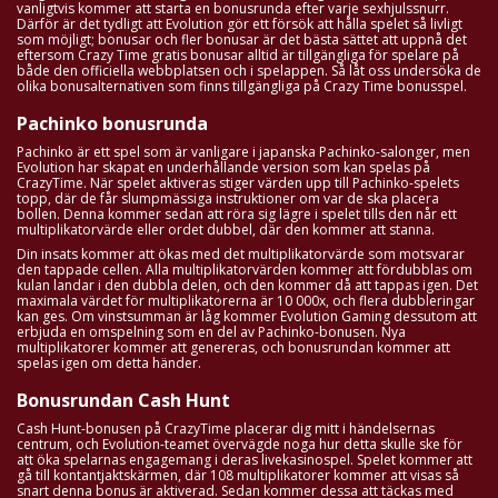
vanligtvis kommer att starta en bonusrunda efter varje sexhjulssnurr.
Därför är det tydligt att Evolution gör ett försök att hålla spelet så livligt
som möjligt; bonusar och fler bonusar är det bästa sättet att uppnå det
eftersom Crazy Time gratis bonusar alltid är tillgängliga för spelare på
både den officiella webbplatsen och i spelappen. Så låt oss undersöka de
olika bonusalternativen som finns tillgängliga på Crazy Time bonusspel.
Pachinko bonusrunda
Pachinko är ett spel som är vanligare i japanska Pachinko-salonger, men
Evolution har skapat en underhållande version som kan spelas på
CrazyTime. När spelet aktiveras stiger värden upp till Pachinko-spelets
topp, där de får slumpmässiga instruktioner om var de ska placera
bollen. Denna kommer sedan att röra sig lägre i spelet tills den når ett
multiplikatorvärde eller ordet dubbel, där den kommer att stanna.
Din insats kommer att ökas med det multiplikatorvärde som motsvarar
den tappade cellen. Alla multiplikatorvärden kommer att fördubblas om
kulan landar i den dubbla delen, och den kommer då att tappas igen. Det
maximala värdet för multiplikatorerna är 10 000x, och flera dubbleringar
kan ges. Om vinstsumman är låg kommer Evolution Gaming dessutom att
erbjuda en omspelning som en del av Pachinko-bonusen. Nya
multiplikatorer kommer att genereras, och bonusrundan kommer att
spelas igen om detta händer.
Bonusrundan Cash Hunt
Cash Hunt-bonusen på CrazyTime placerar dig mitt i händelsernas
centrum, och Evolution-teamet övervägde noga hur detta skulle ske för
att öka spelarnas engagemang i deras livekasinospel. Spelet kommer att
gå till kontantjaktskärmen, där 108 multiplikatorer kommer att visas så
snart denna bonus är aktiverad. Sedan kommer dessa att täckas med