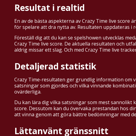
Resultat i realtid
En av de bästa aspekterna av Crazy Time live score är 
för spelare att dra nytta av. Resultaten uppdateras i 
Föreställ dig att du kan se spelshowen utvecklas meda
Crazy Time live score. De aktuella resultaten och utfal
aldrig missar ett slag. Och med Crazy Time live tracke
Detaljerad statistik
Crazy Time-resultaten ger grundlig information om va
satsningar som gjordes och vilka vinnande kombination
ovärderliga.
Du kan lära dig vilka satsningar som mest sannolikt 
score. Dessutom kan du övervaka prestandan hos dina 
att vinna genom att göra bättre bedömningar med den
Lättanvänt gränssnitt