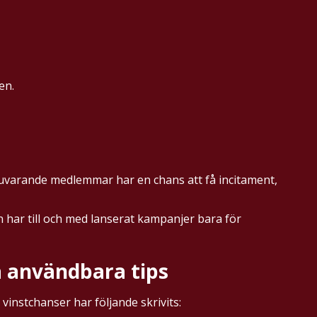
en.
nuvarande medlemmar har en chans att få incitament,
 har till och med lanserat kampanjer bara för
sa användbara tips
vinstchanser har följande skrivits: