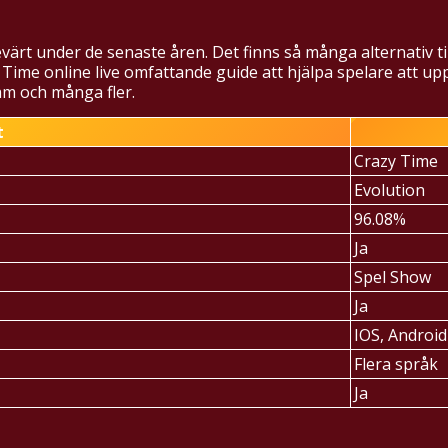
värt under de senaste åren. Det finns så många alternativ t
ime online live omfattande guide att hjälpa spelare att upp
eam och många fler.
t
Crazy Time
Evolution
96.08%
Ja
Spel Show
Ja
IOS, Androi
Flera språk
Ja