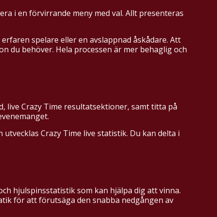
gera i en förvirrande meny med val. Allt presenteras
 erfaren spelare eller en avslappnad åskådare. Att
ion du behöver. Hela processen är mer behaglig och
 live Crazy Time resultatsektioner, samt titta på
 evenemanget.
utvecklas Crazy Time live statistik. Du kan delta i
ch hjulspinsstatistik som kan hjälpa dig att vinna.
ematik för att förutsäga den snabba nedgången av