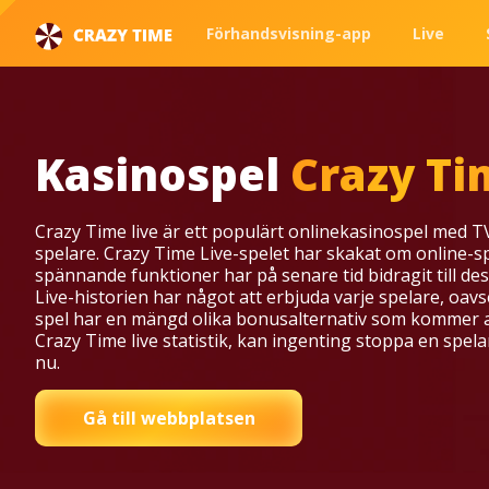
Förhandsvisning-app
Live
Kasinospel
Crazy Ti
Crazy Time live är ett populärt onlinekasinospel med T
spelare. Crazy Time Live-spelet har skakat om online-s
spännande funktioner har på senare tid bidragit till de
Live-historien har något att erbjuda varje spelare, oavse
spel har en mängd olika bonusalternativ som kommer a
Crazy Time live statistik, kan ingenting stoppa en spela
nu.
Gå till webbplatsen