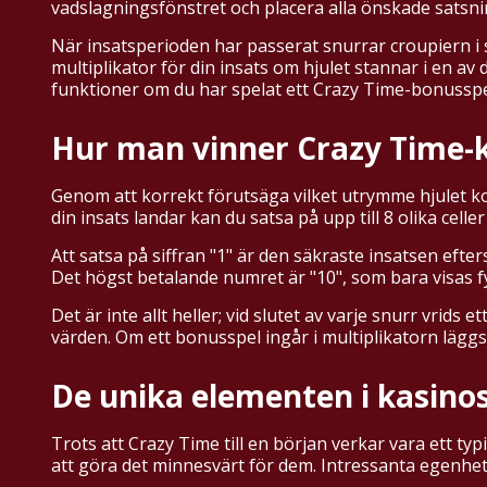
vadslagningsfönstret och placera alla önskade satsnin
När insatsperioden har passerat snurrar croupiern i s
multiplikator för din insats om hjulet stannar i en a
funktioner om du har spelat ett Crazy Time-bonusspel
Hur man vinner Crazy Time-
Genom att korrekt förutsäga vilket utrymme hjulet ko
din insats landar kan du satsa på upp till 8 olika celler 
Att satsa på siffran "1" är den säkraste insatsen ef
Det högst betalande numret är "10", som bara visas fy
Det är inte allt heller; vid slutet av varje snurr vrids
värden. Om ett bonusspel ingår i multiplikatorn läggs 
De unika elementen i kasino
Trots att Crazy Time till en början verkar vara ett t
att göra det minnesvärt för dem. Intressanta egenhete