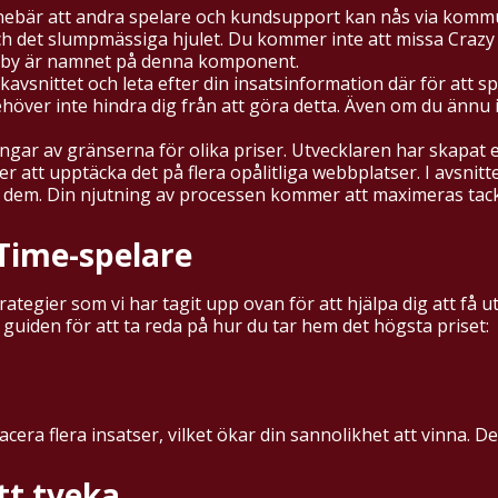
innebär att andra spelare och kundsupport kan nås via kom
h det slumpmässiga hjulet. Du kommer inte att missa Crazy 
 Lobby är namnet på denna komponent.
ikavsnittet och leta efter din insatsinformation där för att s
behöver inte hindra dig från att göra detta. Även om du ännu
ingar av gränserna för olika priser. Utvecklaren har skapat 
er att upptäcka det på flera opålitliga webbplatser. I avsnit
lar dem. Din njutning av processen kommer att maximeras tac
yTime-spelare
ategier som vi har tagit upp ovan för att hjälpa dig att få ut
 guiden för att ta reda på hur du tar hem det högsta priset:
acera flera insatser, vilket ökar din sannolikhet att vinna. 
tt tveka