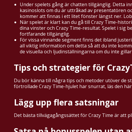
Under spelets gång är chatten tillgänglig. Detta 
kasinoslots om du är uttråkad av presentatören oc
kommer att finnas i ett litet fönster längst ner.
När spelet är klart kan du gå till Crazy Time-histor
dina vinster och Crazy Time-resultat. Spelet i sig 
fortfarande tillgänglig.
För vissa vinnande segment finns det ibland juster
all viktig information om detta så att du inte komm
de visuella och ljudinställningarna om du inte gil
Tips och strategier för Craz
Du bör känna till några tips och metoder utöver de str
förtrollade Crazy Time-hjulet har snurrat, läs den här
Lägg upp flera satsningar
Det bästa tillvägagångssättet för Crazy Time är att pl
Satsa på bonusspelen utan a