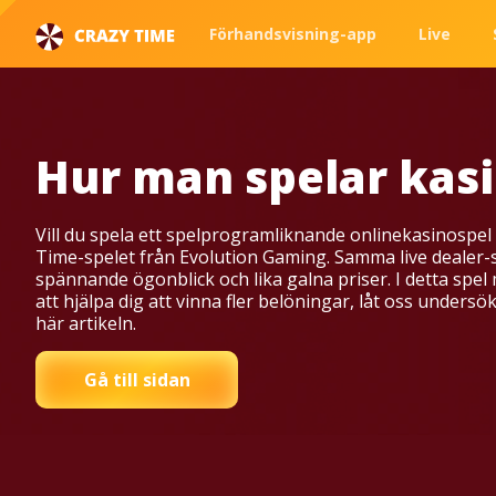
Förhandsvisning-app
Live
Hur man spelar kas
Vill du spela ett spelprogramliknande onlinekasinospel
Time-spelet från Evolution Gaming. Samma live dealer
spännande ögonblick och lika galna priser. I detta spe
att hjälpa dig att vinna fler belöningar, låt oss undersö
här artikeln.
Gå till sidan