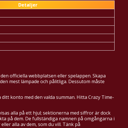
Detaljer
 den officiella webbplatsen eller spelappen. Skapa
r är den mest lämpade och pålitliga. Dessutom måste
 på ditt konto med den valda summan. Hitta Crazy Time-
as alla på ett hjul; sektionerna med siffror är dock
yckta på dem. De fullständiga namnen på omgångarna i
ller alla av dem, som du vill. Tänk på