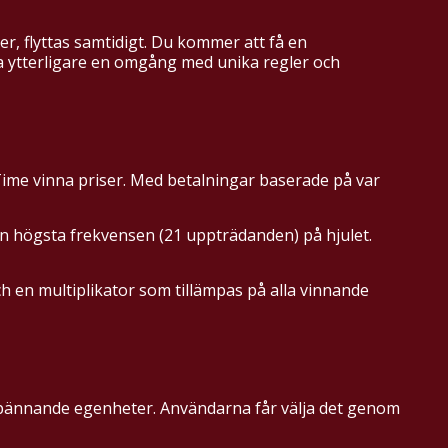
er, flyttas samtidigt. Du kommer att få en
ela ytterligare en omgång med unika regler och
Time vinna priser. Med betalningar baserade på var
den högsta frekvensen (21 uppträdanden) på hjulet.
a och en multiplikator som tillämpas på alla vinnande
ga spännande egenheter. Användarna får välja det genom