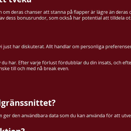
n om deras chanser att stanna på flapper är lägre än deras 
av dess bonusrundor, som också har potential att tilldela ot
 just har diskuterat. Allt handlar om personliga preferenser
du har. Efter varje förlust fördubblar du din insats, och efter
nske till och med nå break even.
lgränssnittet?
om ger den användbara data som du kan använda för att utve