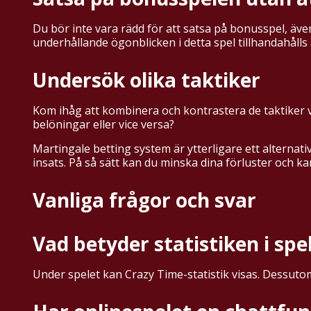
Du bör inte vara rädd för att satsa på bonusspel, äve
underhållande ögonblicken i detta spel tillhandahålls 
Undersök olika taktiker
Kom ihåg att kombinera och kontrastera de taktiker vi
belöningar eller vice versa?
Martingale betting system är ytterligare ett alternativ 
insats. På så sätt kan du minska dina förluster och ka
Vanliga frågor och svar
Vad betyder statistiken i spe
Under spelet kan Crazy Time-statistik visas. Dessut