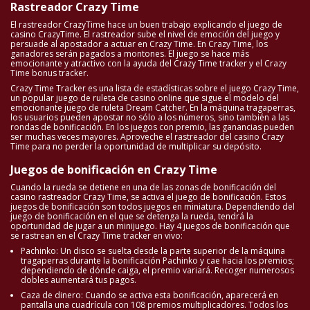
Rastreador Crazy Time
El rastreador CrazyTime hace un buen trabajo explicando el juego de
casino CrazyTime. El rastreador sube el nivel de emoción del juego y
persuade al apostador a actuar en Crazy Time. En Crazy Time, los
ganadores serán pagados a montones. El juego se hace más
emocionante y atractivo con la ayuda del Crazy Time tracker y el Crazy
Time bonus tracker.
Crazy Time Tracker es una lista de estadísticas sobre el juego Crazy Time,
un popular juego de ruleta de casino online que sigue el modelo del
emocionante juego de ruleta Dream Catcher. En la máquina tragaperras,
los usuarios pueden apostar no sólo a los números, sino también a las
rondas de bonificación. En los juegos con premio, las ganancias pueden
ser muchas veces mayores. Aproveche el rastreador del casino Crazy
Time para no perder la oportunidad de multiplicar su depósito.
Juegos de bonificación en Crazy Time
Cuando la rueda se detiene en una de las zonas de bonificación del
casino rastreador Crazy Time, se activa el juego de bonificación. Estos
juegos de bonificación son todos juegos en miniatura. Dependiendo del
juego de bonificación en el que se detenga la rueda, tendrá la
oportunidad de jugar a un minijuego. Hay 4 juegos de bonificación que
se rastrean en el Crazy Time tracker en vivo:
Pachinko: Un disco se suelta desde la parte superior de la máquina
tragaperras durante la bonificación Pachinko y cae hacia los premios;
dependiendo de dónde caiga, el premio variará. Recoger numerosos
dobles aumentará tus pagos.
Caza de dinero: Cuando se activa esta bonificación, aparecerá en
pantalla una cuadrícula con 108 premios multiplicadores. Todos los