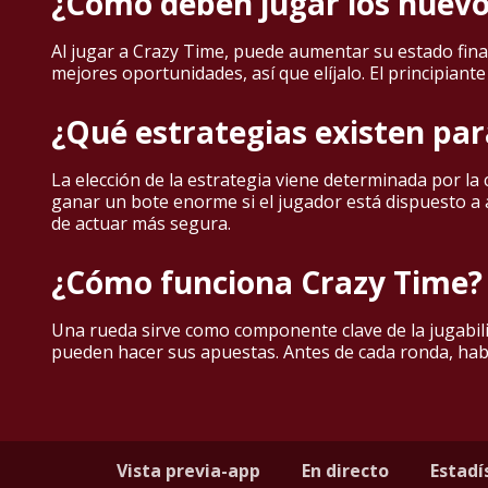
¿Cómo deben jugar los nuevo
Al jugar a Crazy Time, puede aumentar su estado finan
mejores oportunidades, así que elíjalo. El principiant
¿Qué estrategias existen pa
La elección de la estrategia viene determinada por la 
ganar un bote enorme si el jugador está dispuesto a
de actuar más segura.
¿Cómo funciona Crazy Time?
Una rueda sirve como componente clave de la jugabili
pueden hacer sus apuestas. Antes de cada ronda, hab
Vista previa-app
En directo
Estadí