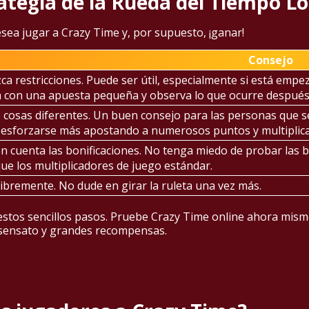
rategia de la Rueda del Tiempo L
sea jugar a Crazy Time y, por supuesto, ¡ganar!
Consejo
zca restricciones. Puede ser útil, especialmente si está em
 con una apuesta pequeña y observa lo que ocurre después
 cosas diferentes. Un buen consejo para las personas que 
 esforzarse más apostando a numerosos puntos y multiplica
n cuenta las bonificaciones. No tenga miedo de probar las
ue los multiplicadores de juego estándar.
ibremente. No dude en girar la ruleta una vez más.
 estos sencillos pasos. Pruebe Crazy Time online ahora mis
s sensato y grandes recompensas.