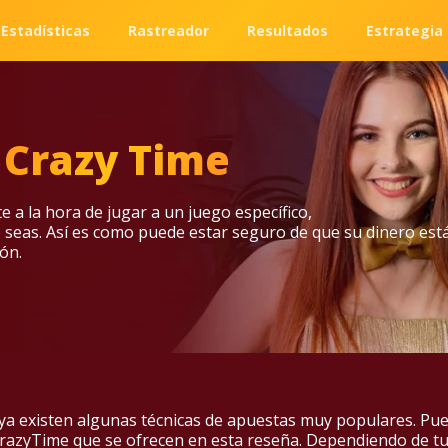
Estadísticas
Rastreador
Resultados
Estrategia
s
Crazy Time
 a la hora de jugar a un juego específico,
seas. Así es como puede estar seguro de que su dinero est
ón.
 ya existen algunas técnicas de apuestas muy populares. Pue
yTime que se ofrecen en esta reseña. Dependiendo de tu pe