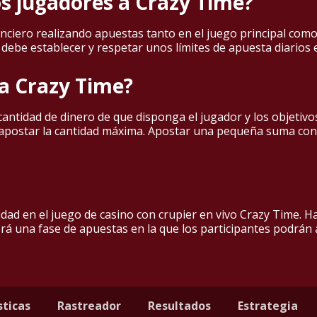
s jugadores a Crazy Time?
ciero realizando apuestas tanto en el juego principal como 
e debe establecer y respetar unos límites de apuesta diarios e
ra Crazy Time?
cantidad de dinero de que disponga el jugador y los objetivos
 apostar la cantidad máxima. Apostar una pequeña suma con
dad en el juego de casino con crupier en vivo Crazy Time. H
rá una fase de apuestas en la que los participantes podrá
sticas
Rastreador
Resultados
Estrategia