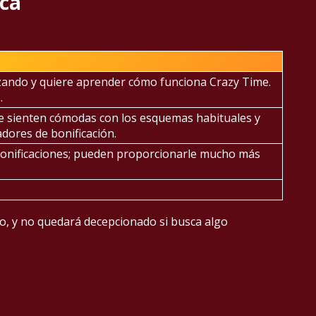
oca
pezando y quiere aprender cómo funciona Crazy Time.
.
se sienten cómodas con los esquemas habituales y
dores de bonificación.
 bonificaciones; pueden proporcionarle mucho más
mo, y no quedará decepcionado si busca algo