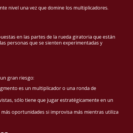
nte nivel una vez que domine los multiplicadores.
puestas en las partes de la rueda giratoria que están
a las personas que se sienten experimentadas y
 un gran riesgo:
 segmento es un multiplicador o una ronda de
istas, sólo tiene que jugar estratégicamente en un
á más oportunidades si improvisa más mientras utiliza