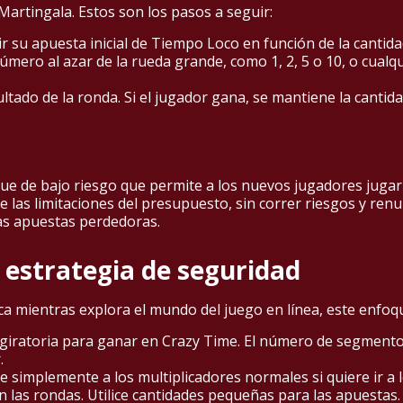
Martingala. Estos son los pasos a seguir:
gir su apuesta inicial de Tiempo Loco en función de la cantid
úmero al azar de la rueda grande, como 1, 2, 5 o 10, o cualqu
ado de la ronda. Si el jugador gana, se mantiene la cantidad 
e de bajo riesgo que permite a los nuevos jugadores jugar
e las limitaciones del presupuesto, sin correr riesgos y ren
las apuestas perdedoras.
 estrategia de seguridad
ca mientras explora el mundo del juego en línea, este enfoq
iratoria para ganar en Crazy Time. El número de segmentos 
.
te simplemente a los multiplicadores normales si quiere ir a 
en las rondas. Utilice cantidades pequeñas para las apuestas.