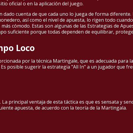
io oficial o en la aplicación del juego.
n dado cuenta de que cada uno lo juega de forma diferente.
monedero, así como el nivel de apuesta, lo rigen todo cuando 
a más cómodo. Estas son algunas de las Estrategias de Apu
po suficiente porque todas dependen de equilibrar, proteger 
mpo Loco
cionada por la técnica Martingale, que es adecuada para l
Es posible sugerir la estrategia "All In" a un jugador que fr
 principal ventaja de esta táctica es que es sensata y senci
iente apuesta, de acuerdo con la teoría de la Martingala.