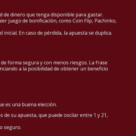
ad de dinero que tenga disponible para gastar.
ier juego de bonificación, como Coin Flip, Pachinko,
inicial. En caso de pérdida, la apuesta se duplica.
 de forma segura y con menos riesgos. La frase
unciando a la posibilidad de obtener un beneficio
ue es una buena elección.
de su apuesta, que puede oscilar entre 1 y 21,
lo seguro.