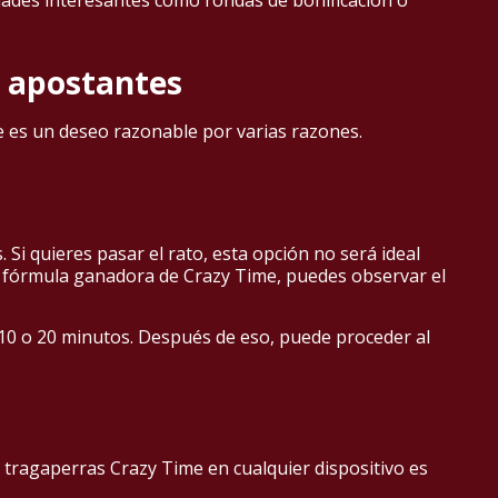
idades interesantes como rondas de bonificación o
s apostantes
e es un deseo razonable por varias razones.
i quieres pasar el rato, esta opción no será ideal
ia fórmula ganadora de Crazy Time, puedes observar el
10 o 20 minutos. Después de eso, puede proceder al
a tragaperras Crazy Time en cualquier dispositivo es