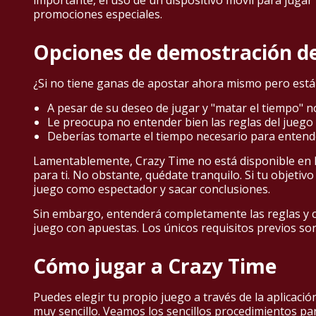
importante, el uso de un dispositivo móvil para juga
promociones especiales.
Opciones de demostración de
¿Si no tiene ganas de apostar ahora mismo pero está
A pesar de su deseo de jugar y "matar el tiempo" n
Le preocupa no entender bien las reglas del juego
Deberías tomarte el tiempo necesario para entender
Lamentablemente, Crazy Time no está disponible en la
para ti. No obstante, quédate tranquilo. Si tu objet
juego como espectador y sacar conclusiones.
Sin embargo, entenderá completamente las reglas y 
juego con apuestas. Los únicos requisitos previos son
Cómo jugar a Crazy Time
Puedes elegir tu propio juego a través de la aplicaci
muy sencillo. Veamos los sencillos procedimientos pa