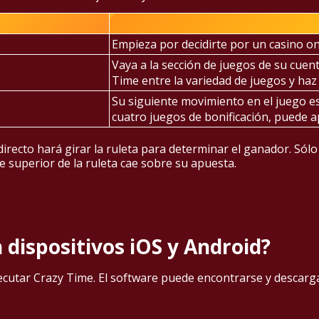
Empieza por decidirte por un casino on
Vaya a la sección de juegos de su cuent
Time entre la variedad de juegos y haz c
Su siguiente movimiento en el juego es 
cuatro juegos de bonificación, puede 
recto hará girar la ruleta para determinar el ganador. Sólo 
e superior de la ruleta cae sobre su apuesta.
 dispositivos iOS y Android?
jecutar Crazy Time. El software puede encontrarse y descarg