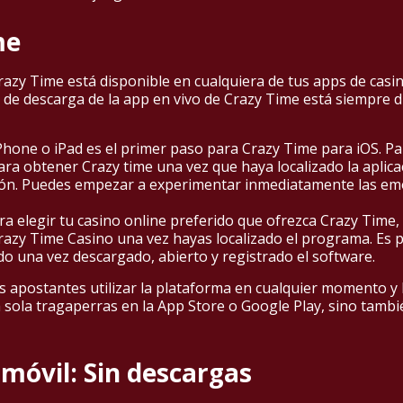
me
razy Time está disponible en cualquiera de tus apps de casi
ón de descarga de la app en vivo de Crazy Time está siempre 
Phone o iPad es el primer paso para Crazy Time para iOS. Par
ara obtener Crazy time una vez que haya localizado la aplica
ción. Puedes empezar a experimentar inmediatamente las em
a elegir tu casino online preferido que ofrezca Crazy Time, 
p Crazy Time Casino una vez hayas localizado el programa. Es
do una vez descargado, abierto y registrado el software.
s apostantes utilizar la plataforma en cualquier momento y 
sola tragaperras en la App Store o Google Play, sino tambi
 móvil: Sin descargas