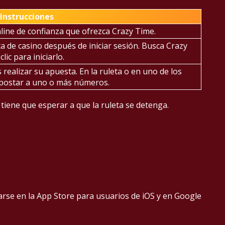
Instrucciones
line de confianza que ofrezca Crazy Time.
a de casino después de iniciar sesión. Busca Crazy
lic para iniciarlo.
realizar su apuesta. En la ruleta o en uno de los
apostar a uno o más números.
tiene que esperar a que la ruleta se detenga.
arse en la App Store para usuarios de iOS y en Google