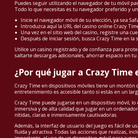
Puedes seguir utilizando el navegador de tu móvil par
Todo lo que necesitas es tu navegador preferido y una
Inicie el navegador móvil de su elección, ya sea Sa
Introduzca aquí la URL del casino online Crazy Tim
Una vez en el sitio web del casino, registre una cuen
Después de iniciar sesión, busca Crazy Time en la s
Utilice un casino registrado y de confianza para prot
saltarte descargas adicionales, ahorrar espacio en tu 
¿Por qué jugar a Crazy Time 
Crazy Time en dispositivos móviles tiene un montón de
entretenimiento es accesible tanto si estás en un larg
Crazy Time puede jugarse en un dispositivo móvil, lo
inmersiva y de alta calidad que jugar en un ordenador
nítidas, claras e inmensamente cautivadoras.
Además, la interfaz de usuario del juego es fácil de u
fluida y atractiva. Todas las acciones que realizas, in