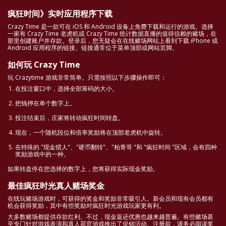
疯狂时间》实时应用程序下载
Crazy Time 是一款可在 iOS 和 Android 设备上免费下载和运行的游戏。选择
一家有 Crazy Time 老虎机或 Crazy Time 统计数据直播的值得信赖的赌场，在
那里创建账户并存款。登录后，您无疑会在在线赌场网站上看到下载 iPhone 或
Android 应用程序的链接。链接通常位于菜单顶部或网站页脚。
如何玩 Crazy Time
玩 Crazytime 游戏非常简单。只需按照以下步骤操作即可：
在投注窗口中，选择全部筹码的大小。
把钱押在单个数字上。
投注结束后，庄家将转动疯狂时间转盘。
现在，一个随机段位和倍率奖励将在顶部老虎机中旋转。
在特殊的 "现金猎人"、"硬币翻转"、"柏青哥 "和 "疯狂时间 "区域，会有四种
奖励游戏中的一种。
如果转盘停在您选择的数字上，您将获得实际现金奖励。
最佳疯狂时光真人赌场奖金
在线玩赌场游戏时，可获得的奖金和奖励非常吸引人。新会员和现有会员都有
机会获得奖励，其中有些奖励对疯狂时光游戏玩家更有利。
大多数赌场都提供存款红利。不过，现金返还优惠也越来越普遍。有些赌场甚
至专门针对游戏表演和真人荷官游戏推出了促销活动。注册前，请务必阅读奖