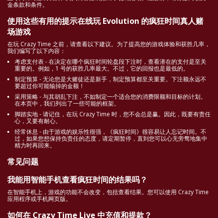
金条款和条件。
使用这些有用的提示在线玩 Evolution 的疯狂时间真人赌
场游戏
在玩 Crazy Time 之前，请查看以下建议。为了提高您的游戏体验和获胜几率，
我们编写了以下内容：
考虑支付表 - 在决定在哪个疯狂时间轮盘段下注时，查看潜在的支付是至关
重要的。例如，1 号的获胜几率最大。不过，它的回报也是最低的。
制定预算 - 无论您是大赌徒还是新手，制定预算都至关重要。下注额永远不
要超过你可能输掉的金额！
采用策略 - 与其胡乱下注，不如制定一个适合您的消费限额和目标的计划。
在本页中，我们列出了一些可能的框架。
脚踏实地 - 请记住，在玩 Crazy Time 时，您不会总是赢。因此，既要有责任
心，又要有耐心。
经常休息 - 由于游戏的娱乐性很强，《疯狂时间》很容易让人忘记时间。不
过，如果您想保持负责任的态度，请定期暂停，直到您可以心无旁骛地集中
精力时再回来。
常见问题
我能用智能手机查看疯狂时间的结果吗？
在智能手机上，游戏的功能不会改变，包括查看结果。您可以使用 Crazy Time
应用程序或手机网页版。
如何在 Crazy Time Live 中充值和提款？