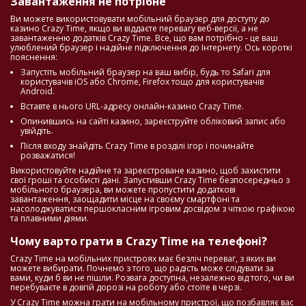
Завантаження не потрібне
Ви можете використовувати мобільний браузер для доступу до
казино Crazy Time, якщо ви віддаєте перевагу веб-версії, а не
завантаженню додатків Crazy Time. Все, що вам потрібно - це ваш
улюблений браузер і надійне підключення до Інтернету. Ось короткі
пояснення:
Запустіть мобільний браузер на ваш вибір, будь то Safari для
користувачів iOS або Chrome, Firefox тощо для користувачів
Android.
Вставте в нього URL-адресу онлайн-казино Crazy Time.
Опинившись на сайті казино, зареєструйте обліковий запис або
увійдіть.
Після входу знайдіть Crazy Time в розділі ігор і починайте
розважатися!
Використовуйте надійне та зареєстроване казино, щоб захистити
свої гроші та особисті дані. Запустивши Crazy Time безпосередньо з
мобільного браузера, ви можете пропустити додаткові
завантаження, заощадити місце на своєму смартфоні та
насолоджуватися першокласним ігровим досвідом з чіткою графікою
та плавними діями.
Чому варто грати в Crazy Time на телефоні?
Crazy Time на мобільних пристроях має безліч переваг, з яких ви
можете вибирати. Почнемо з того, що радість може слідувати за
вами, куди б ви не пішли. Розвага доступна, незалежно від того, чи ви
перебуваєте в довгій дорозі на роботу або стоїте в черзі.
У Crazy Time можна грати на мобільному пристрої, що позбавляє вас