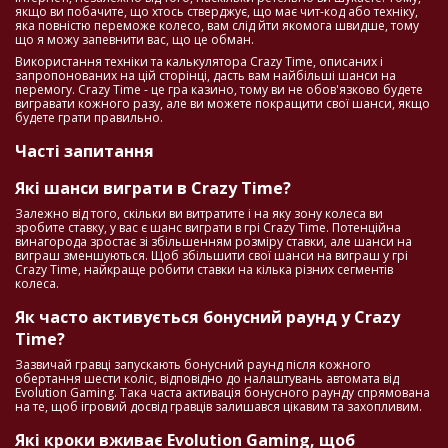
якщо ви побачите, що хтось стверджує, що має чит-код або техніку,
яка повністю переможе колесо, вам слід йти якомога швидше, тому
що я можу запевнити вас, що це обман.
Використання техніки та калькулятора Crazy Time, описаних і
запропонованих на цій сторінці, дасть вам найбільші шанси на
перемогу. Crazy Time - це гра казино, тому ви не обов'язково будете
вигравати кожного разу, але ви можете покращити свої шанси, якщо
будете грати правильно.
Часті запитання
Які шанси виграти в Crazy Time?
Залежно від того, скільки ви витратите і на яку зону колеса ви
зробите ставку, у вас є шанс виграти в грі Crazy Time. Потенційна
винагорода зростає зі збільшенням розміру ставки, але шанси на
виграш зменшуються. Щоб збільшити свої шанси на виграш у грі
Crazy Time, найкраще робити ставки на кілька різних сегментів
колеса.
Як часто активується бонусний раунд у Crazy
Time?
Зазвичай гравці запускають бонусний раунд після кожного
обертання шести коліс, відповідно до налаштувань автомата від
Evolution Gaming. Така часта активація бонусного раунду спрямована
на те, щоб ігровий досвід гравців залишався цікавим та захопливим.
Які кроки вживає Evolution Gaming, щоб