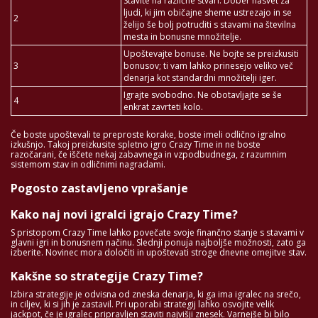
Stavite na različne stvari. Dober nasvet za
ljudi, ki jim običajne sheme ustrezajo in se
2
želijo še bolj potruditi s stavami na številna
mesta in bonusne množitelje.
Upoštevajte bonuse. Ne bojte se preizkusiti
3
bonusov; ti vam lahko prinesejo veliko več
denarja kot standardni množitelji iger.
Igrajte svobodno. Ne obotavljajte se še
4
enkrat zavrteti kolo.
Če boste upoštevali te preproste korake, boste imeli odlično igralno
izkušnjo. Takoj preizkusite spletno igro Crazy Time in ne boste
razočarani, če iščete nekaj zabavnega in vzpodbudnega, z razumnim
sistemom stav in odličnimi nagradami.
Pogosto zastavljeno vprašanje
Kako naj novi igralci igrajo Crazy Time?
S pristopom Crazy Time lahko povečate svoje finančno stanje s stavami v
glavni igri in bonusnem načinu. Slednji ponuja najboljše možnosti, zato ga
izberite. Novinec mora določiti in upoštevati stroge dnevne omejitve stav.
Kakšne so strategije Crazy Time?
Izbira strategije je odvisna od zneska denarja, ki ga ima igralec na srečo,
in ciljev, ki si jih je zastavil. Pri uporabi strategij lahko osvojite velik
jackpot, če je igralec pripravljen staviti najvišji znesek. Varnejše bi bilo