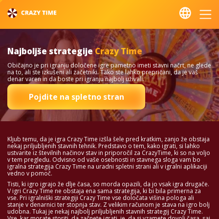
Najboljše strategije
Crazy Time
Običajno je pri igranju določene igre pametno imeti stavni načrt, ne glede
na to, ali ste izkušeni ali začetniki. Tako ste lahko prepričani, da je vaš
denar varen in da boste pri igranju najbolj uživali.
Pojdite na spletno stran
Kljub temu, da je igra Crazy Time izšla šele pred kratkim, zanjo že obstaja
nekaj priljubljenih stavnih tehnik. Predstavo o tem, kako igrati, si lahko
ustvarite iz številnih načinov stav in priporočil za CrazyTime, ki so na voljo
v tem pregledu. Odvisno od vaše osebnosti in stavnega sloga vam bo
igralna strategija Crazy Time na uradni spletni strani ali v igralni aplikaciji
vedno v pomoč.
Tisti, ki igro igrajo že dlje časa, so morda opazili, da jo vsak igra drugače.
V igri Crazy Time ne obstaja ena sama strategija, ki bi bila primerna za
vse. Pri igralniški strategiji Crazy Time vse določata višina pologa ali
stanje v denarnici ter stopnja stav. Z velikim računom je stava na igro bolj
udobna. Tukaj je nekaj najbolj priljubljenih stavnih strategij Crazy Time.
Vse, kar morate storiti, da začnete igrati, je, da si vzamete dovolj časa, saj