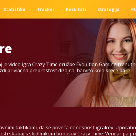
Statistike
Tracker
Rezultati
Strategija
Pl
re
aj je video igra Crazy Time družbe Evolution Gaming trenut
i privlačna preprostost dizajna, barvito kolo sreče pa je
avnimi taktikami, da se poveča donosnost igralcev. Uporabn
ti skupaj s sledilnikom bonusov Crazy Time. Vendar pa predvs