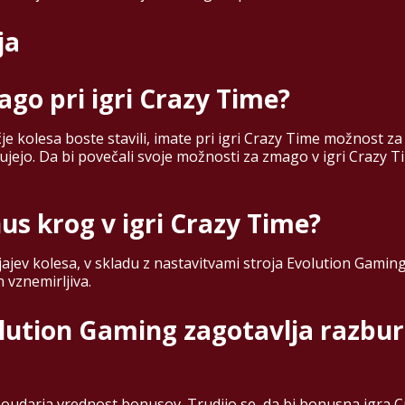
ja
go pri igri Crazy Time?
čje kolesa boste stavili, imate pri igri Crazy Time možnost
jo. Da bi povečali svoje možnosti za zmago v igri Crazy Tim
us krog v igri Crazy Time?
ljajev kolesa, v skladu z nastavitvami stroja Evolution Gam
 vznemirljiva.
ution Gaming zagotavlja razburlj
poudarja vrednost bonusov. Trudijo se, da bi bonusna igra Cr