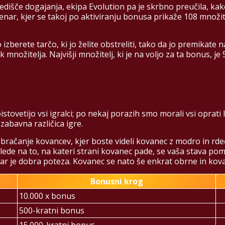
išče dogajanja, ekipa Evolution pa je skrbno preučila, kako 
 denar, kjer se takoj po aktiviranju bonusa prikaže 108 množi
 izberete tarčo, ki jo želite obstreliti, tako da jo premikate
množitelja. Najvišji množitelj, ki je na voljo za ta bonus, je
stovetijo vsi igralci; po nekaj porazih smo morali vsi oprati 
 zabavna različica igre.
bračanje kovancev, kjer boste videli kovanec z modro in rde
lede na to, na kateri strani kovanec pade, se vaša stava po
kar je dobra poteza. Kovanec se nato še enkrat obrne in kov
Bonusni krog
10.000 x bonus
500-kratni bonus