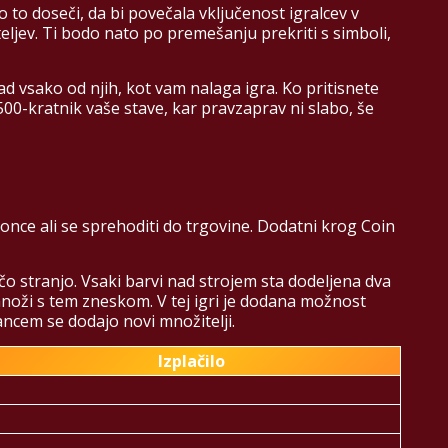
to doseči, da bi povečala vključenost igralcev v
teljev. Ti bodo nato po premešanju prekriti s simboli,
 nad vsako od njih, kot vam nalaga igra. Ko pritisnete
 500-kratnik vaše stave, kar pravzaprav ni slabo, še
lonce ali se sprehoditi do trgovine. Dodatni krog Coin
čo stranjo. Vsaki barvi nad strojem sta dodeljena dva
množi s tem zneskom. V tej igri je dodana možnost
ancem se dodajo novi množitelji.
Izplačilo