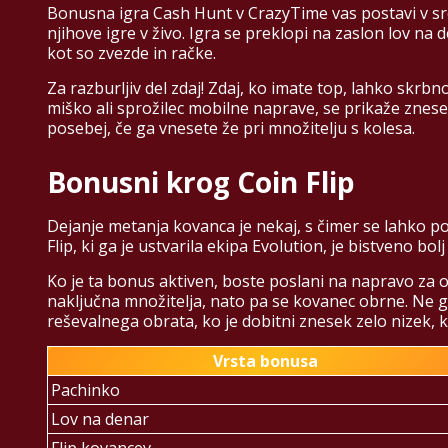
Bonusna igra Cash Hunt v CrazyTime vas postavi v sred
njihove igre v živo. Igra se preklopi na zaslon lov na
kot so zvezde in račke.
Za razburljiv del zdaj! Zdaj, ko imate top, lahko skrbno
miško ali sprožilec mobilne naprave, se prikaže znesek 
posebej, če ga vnesete že pri množitelju s kolesa.
Bonusni krog Coin Flip
Dejanje metanja kovanca je nekaj, s čimer se lahko poi
Flip, ki ga je ustvarila ekipa Evolution, je bistveno bolj
Ko je ta bonus aktiven, boste poslani na napravo za o
naključna množitelja, nato pa se kovanec obrne. Ne g
reševalnega obrata, ko je dobitni znesek zelo nizek, 
Vrsta bonusa
Pachinko
Lov na denar