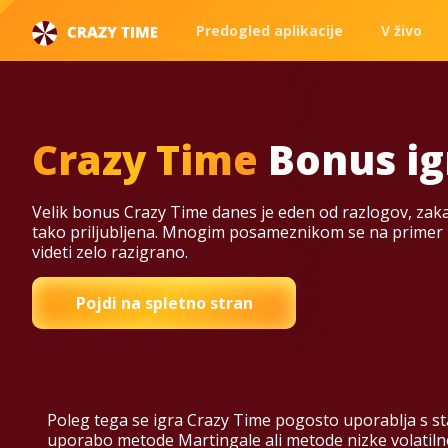
Predogled aplikacije
V živo
Crazy Time
Bonus ig
Velik bonus Crazy Time danes je eden od razlogov, zak
tako priljubljena. Mnogim posameznikom se na primer zd
videti zelo razigrano.
Pojdi na spletno stran
Poleg tega se igra Crazy Time pogosto uporablja s st
uporabo metode Martingale ali metode nizke volatilnos