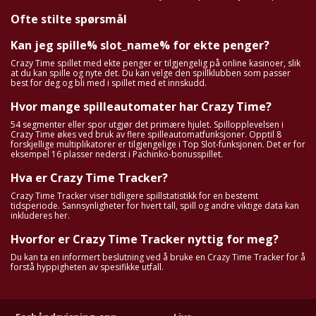
Ofte stilte spørsmål
Kan jeg spille% slot_name% for ekte penger?
Crazy Time spillet med ekte penger er tilgjengelig på online kasinoer, slik
at du kan spille og nyte det. Du kan velge den spillklubben som passer
best for deg og bli med i spillet med et innskudd.
Hvor mange spilleautomater har Crazy Time?
54 segmenter eller spor utgjør det primære hjulet. Spillopplevelsen i
Crazy Time økes ved bruk av flere spilleautomatfunksjoner. Opptil 8
forskjellige multiplikatorer er tilgjengelige i Top Slot-funksjonen. Det er for
eksempel 16 plasser nederst i Pachinko-bonusspillet.
Hva er Crazy Time Tracker?
Crazy Time Tracker viser tidligere spillstatistikk for en bestemt
tidsperiode. Sannsynligheter for hvert tall, spill og andre viktige data kan
inkluderes her.
Hvorfor er Crazy Time Tracker nyttig for meg?
Du kan ta en informert beslutning ved å bruke en Crazy Time Tracker for å
forstå hyppigheten av spesifikke utfall.