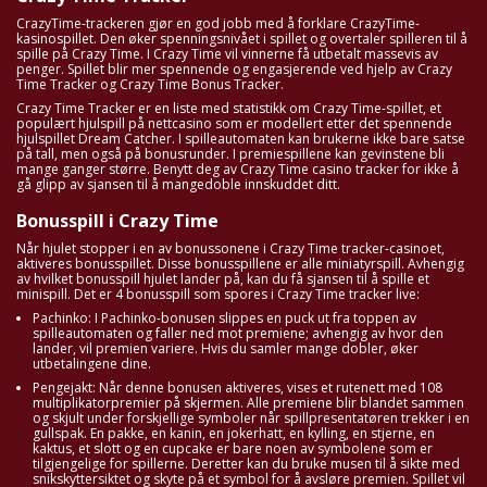
CrazyTime-trackeren gjør en god jobb med å forklare CrazyTime-
kasinospillet. Den øker spenningsnivået i spillet og overtaler spilleren til å
spille på Crazy Time. I Crazy Time vil vinnerne få utbetalt massevis av
penger. Spillet blir mer spennende og engasjerende ved hjelp av Crazy
Time Tracker og Crazy Time Bonus Tracker.
Crazy Time Tracker er en liste med statistikk om Crazy Time-spillet, et
populært hjulspill på nettcasino som er modellert etter det spennende
hjulspillet Dream Catcher. I spilleautomaten kan brukerne ikke bare satse
på tall, men også på bonusrunder. I premiespillene kan gevinstene bli
mange ganger større. Benytt deg av Crazy Time casino tracker for ikke å
gå glipp av sjansen til å mangedoble innskuddet ditt.
Bonusspill i Crazy Time
Når hjulet stopper i en av bonussonene i Crazy Time tracker-casinoet,
aktiveres bonusspillet. Disse bonusspillene er alle miniatyrspill. Avhengig
av hvilket bonusspill hjulet lander på, kan du få sjansen til å spille et
minispill. Det er 4 bonusspill som spores i Crazy Time tracker live:
Pachinko: I Pachinko-bonusen slippes en puck ut fra toppen av
spilleautomaten og faller ned mot premiene; avhengig av hvor den
lander, vil premien variere. Hvis du samler mange dobler, øker
utbetalingene dine.
Pengejakt: Når denne bonusen aktiveres, vises et rutenett med 108
multiplikatorpremier på skjermen. Alle premiene blir blandet sammen
og skjult under forskjellige symboler når spillpresentatøren trekker i en
gullspak. En pakke, en kanin, en jokerhatt, en kylling, en stjerne, en
kaktus, et slott og en cupcake er bare noen av symbolene som er
tilgjengelige for spillerne. Deretter kan du bruke musen til å sikte med
snikskyttersiktet og skyte på et symbol for å avsløre premien. Spillet vil