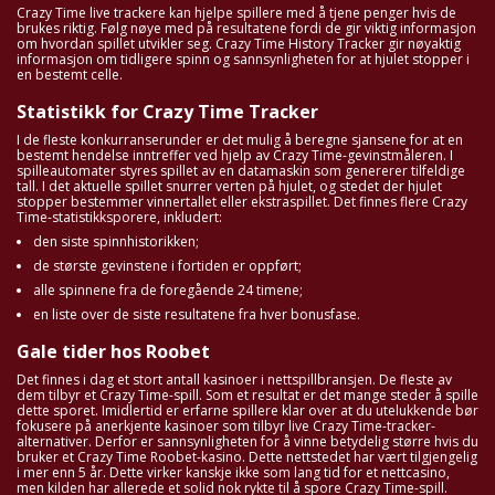
Crazy Time live trackere kan hjelpe spillere med å tjene penger hvis de
brukes riktig. Følg nøye med på resultatene fordi de gir viktig informasjon
om hvordan spillet utvikler seg. Crazy Time History Tracker gir nøyaktig
informasjon om tidligere spinn og sannsynligheten for at hjulet stopper i
en bestemt celle.
Statistikk for Crazy Time Tracker
I de fleste konkurranserunder er det mulig å beregne sjansene for at en
bestemt hendelse inntreffer ved hjelp av Crazy Time-gevinstmåleren. I
spilleautomater styres spillet av en datamaskin som genererer tilfeldige
tall. I det aktuelle spillet snurrer verten på hjulet, og stedet der hjulet
stopper bestemmer vinnertallet eller ekstraspillet. Det finnes flere Crazy
Time-statistikksporere, inkludert:
den siste spinnhistorikken;
de største gevinstene i fortiden er oppført;
alle spinnene fra de foregående 24 timene;
en liste over de siste resultatene fra hver bonusfase.
Gale tider hos Roobet
Det finnes i dag et stort antall kasinoer i nettspillbransjen. De fleste av
dem tilbyr et Crazy Time-spill. Som et resultat er det mange steder å spille
dette sporet. Imidlertid er erfarne spillere klar over at du utelukkende bør
fokusere på anerkjente kasinoer som tilbyr live Crazy Time-tracker-
alternativer. Derfor er sannsynligheten for å vinne betydelig større hvis du
bruker et Crazy Time Roobet-kasino. Dette nettstedet har vært tilgjengelig
i mer enn 5 år. Dette virker kanskje ikke som lang tid for et nettcasino,
men kilden har allerede et solid nok rykte til å spore Crazy Time-spill.