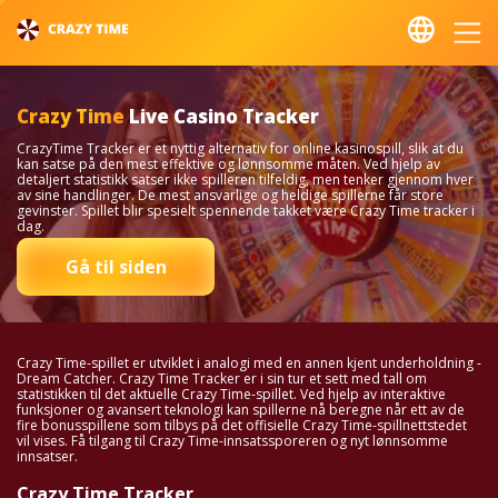
Crazy Time
Live Casino Tracker
CrazyTime Tracker er et nyttig alternativ for online kasinospill, slik at du
kan satse på den mest effektive og lønnsomme måten. Ved hjelp av
detaljert statistikk satser ikke spilleren tilfeldig, men tenker gjennom hver
av sine handlinger. De mest ansvarlige og heldige spillerne får store
gevinster. Spillet blir spesielt spennende takket være Crazy Time tracker i
dag.
Gå til siden
Crazy Time-spillet er utviklet i analogi med en annen kjent underholdning -
Dream Catcher. Crazy Time Tracker er i sin tur et sett med tall om
statistikken til det aktuelle Crazy Time-spillet. Ved hjelp av interaktive
funksjoner og avansert teknologi kan spillerne nå beregne når ett av de
fire bonusspillene som tilbys på det offisielle Crazy Time-spillnettstedet
vil vises. Få tilgang til Crazy Time-innsatssporeren og nyt lønnsomme
innsatser.
Crazy Time Tracker