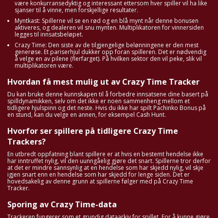
være konkurransedyktig og interessant ettersom hver spiller vil ha like
sjanser til å vinne, men forskjellige resultater.
Myntkast: Spillerne vil se en rød og en blå mynt når denne bonusen
aktiveres, og dealeren vil snu mynten. Multiplikatoren for vinnersiden
legges til innsatsbeløpet.
Crazy Time: Den siste av de tilgjengelige belønningene er den mest
generøse. Et pariserhjul dukker opp foran spilleren. Det er nødvendig
å velge en av pilene (flerfarget). På hvilken sektor den vil peke, slik vil
multiplikatoren være.
Hvordan få mest mulig ut av Crazy Time Tracker
Du kan bruke denne kunnskapen til å forbedre innsatsene dine basert på
spilldynamikken, selv om det ikke er noen sammenheng mellom et
tidligere hjulspinn og det neste. Hvis du ikke har spilt Pachinko Bonus på
en stund, kan du velge en annen, for eksempel Cash Hunt.
Hvorfor ser spillere på tidligere Crazy Time
Trackers?
En utbredt oppfatning blant spillere er at hvis en bestemt hendelse ikke
har inntruffet nylig, vil den uunngåelig gjøre det snart. Spillerne tror derfor
at det er mindre sannsynlig at en hendelse som har skjedd nylig, vil skje
igjen snart enn en hendelse som har skjedd for lenge siden. Det er
hovedsakelig av denne grunn at spillerne følger med på Crazy Time
Tracker.
Sporing av Crazy Time-data
Trackeren fungerer som et grundig dataarkiv for spillet. For å kunne gjøre