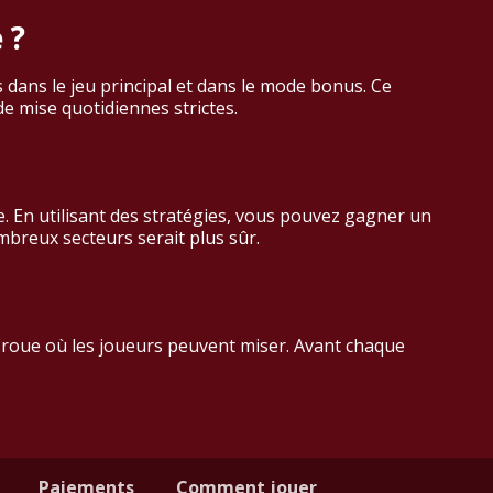
 ?
 dans le jeu principal et dans le mode bonus. Ce
 de mise quotidiennes strictes.
xe. En utilisant des stratégies, vous pouvez gagner un
breux secteurs serait plus sûr.
la roue où les joueurs peuvent miser. Avant chaque
Paiements
Comment jouer