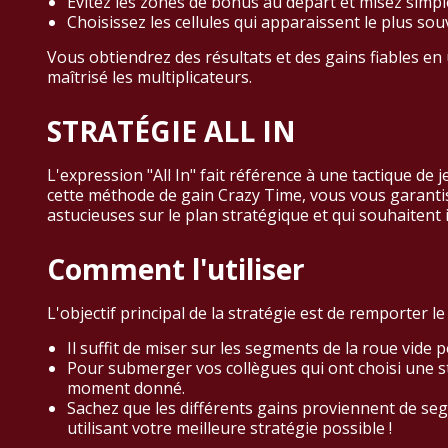
Évitez les zones de bonus au départ et misez simplem
Choisissez les cellules qui apparaissent le plus so
Vous obtiendrez des résultats et des gains fiables en
maîtrisé les multiplicateurs.
STRATÉGIE ALL IN
L'expression "All In" fait référence à une tactique de 
cette méthode de gain Crazy Time, vous vous garantis
astucieuses sur le plan stratégique et qui souhaitent 
Comment l'utiliser
L'objectif principal de la stratégie est de remporter l
Il suffit de miser sur les segments de la roue vide 
Pour submerger vos collègues qui ont choisi une st
moment donné.
Sachez que les différents gains proviennent de seg
utilisant votre meilleure stratégie possible !