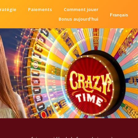
ratégie
Paiements
Comment jouer
Français
Bonus aujourd'hui