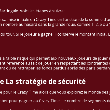
rtingale. Voici les étapes à suivre :
ir sa mise initiale en Crazy Time en fonction de la somme d'a
nt un nombre au hasard dans la grande roue, comme 1, 2, 5 o
 tour. Si le joueur a gagné, il conserve le montant initial. E
à faible risque qui permet aux nouveaux joueurs de jouer en
ent référence au fait de jouer en respectant les contrainte
tant ou de rattraper les fonds perdus après des paris perdan
 La stratégie de sécurité
gie pour le Crazy Time alors que vous explorez le monde des 
ber pour gagner au Crazy Time. Le nombre de segments de v