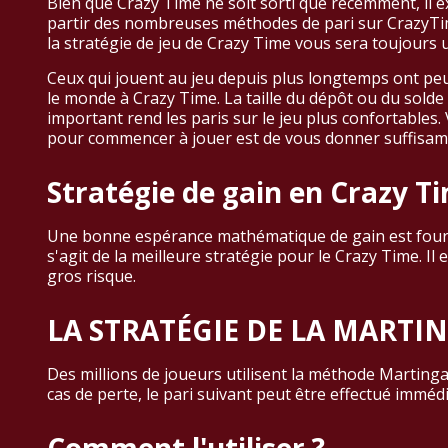
Bien que Crazy Time ne soit sorti que récemment, il e
partir des nombreuses méthodes de pari sur CrazyTime
la stratégie de jeu de Crazy Time vous sera toujours uti
Ceux qui jouent au jeu depuis plus longtemps ont peu
le monde à Crazy Time. La taille du dépôt ou du solde
important rend les paris sur le jeu plus confortables.
pour commencer à jouer est de vous donner suffisammen
Stratégie de gain en Crazy T
Une bonne espérance mathématique de gain est fournie
s'agit de la meilleure stratégie pour le Crazy Time. Il
gros risque.
LA STRATÉGIE DE LA MARTI
Des millions de joueurs utilisent la méthode Martingal
cas de perte, le pari suivant peut être effectué immé