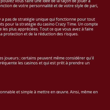
 pouvez vous faire une idée de la façon de jouer à
tion de votre personnalité et de votre style de pari,
 a pas de stratégie unique qui fonctionne pour tout
ants pour la stratégie du casino Crazy Time. Un compte
e les plus appréciées. Tout ce que vous avez à faire
 protection et de la réduction des risques.
s joueurs ; certains peuvent même considérer qu'il
 fréquente les casinos et qui est prêt à prendre un
aisonnable et simple à mettre en œuvre. Ainsi, même en