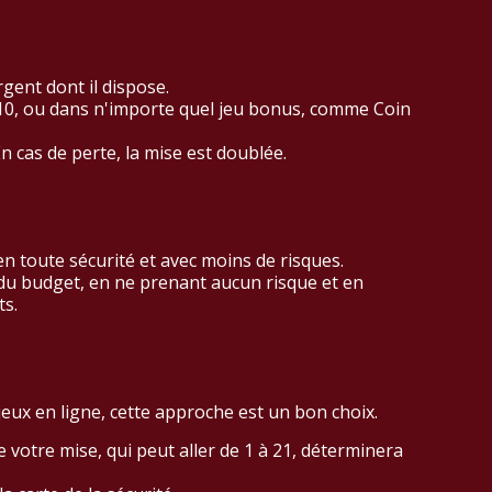
rgent dont il dispose.
u 10, ou dans n'importe quel jeu bonus, comme Coin
n cas de perte, la mise est doublée.
 toute sécurité et avec moins de risques.
s du budget, en ne prenant aucun risque et en
ts.
jeux en ligne, cette approche est un bon choix.
otre mise, qui peut aller de 1 à 21, déterminera