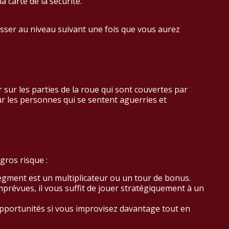
 carte de la sécurité.
asser au niveau suivant une fois que vous aurez
r sur les parties de la roue qui sont couvertes par
ur les personnes qui se sentent aguerries et
gros risque :
e segment est un multiplicateur ou un tour de bonus.
prévues, il vous suffit de jouer stratégiquement à un
'opportunités si vous improvisez davantage tout en