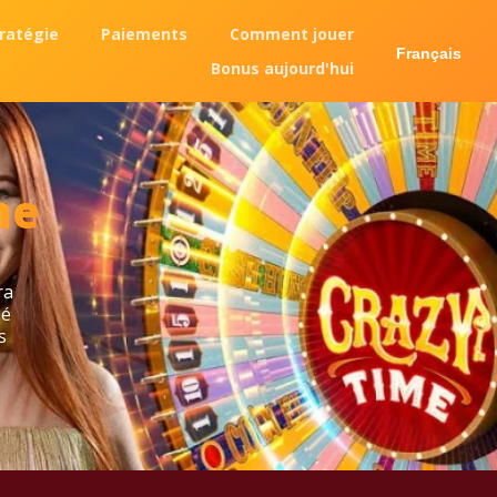
ratégie
Paiements
Comment jouer
Français
Bonus aujourd'hui
me
ra
sé
s