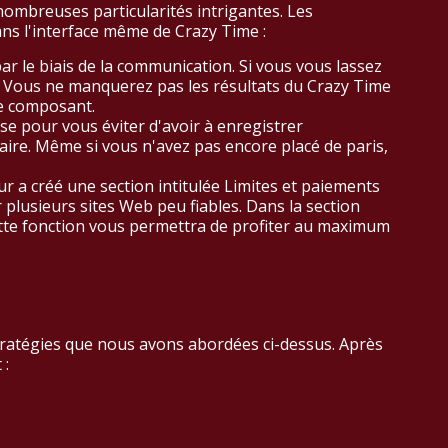
nombreuses particularités intrigantes. Les
ans l'interface même de Crazy Time :
 par le biais de la communication. Si vous vous lassez
. Vous ne manquerez pas les résultats du Crazy Time
ce composant.
se pour vous éviter d'avoir à enregistrer
aire. Même si vous n'avez pas encore placé de paris,
r a créé une section intitulée Limites et paiements
 plusieurs sites Web peu fiables. Dans la section
ette fonction vous permettra de profiter au maximum
stratégies que nous avons abordées ci-dessus. Après
 :