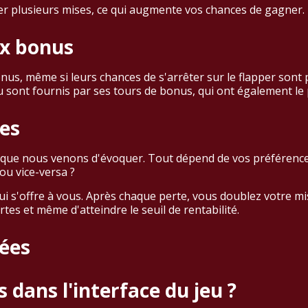
er plusieurs mises, ce qui augmente vos chances de gagner. 
ux bonus
us, même si leurs chances de s'arrêter sur le flapper sont p
 sont fournis par ses tours de bonus, qui ont également le po
ues
s que nous venons d'évoquer. Tout dépend de vos préférence
ou vice-versa ?
i s'offre à vous. Après chaque perte, vous doublez votre mi
tes et même d'atteindre le seuil de rentabilité.
ées
s dans l'interface du jeu ?