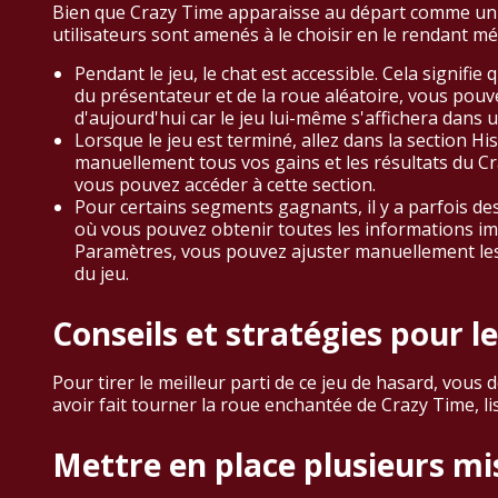
Bien que Crazy Time apparaisse au départ comme un jeu
utilisateurs sont amenés à le choisir en le rendant m
Pendant le jeu, le chat est accessible. Cela signifie
du présentateur et de la roue aléatoire, vous pou
d'aujourd'hui car le jeu lui-même s'affichera dans 
Lorsque le jeu est terminé, allez dans la section H
manuellement tous vos gains et les résultats du Cr
vous pouvez accéder à cette section.
Pour certains segments gagnants, il y a parfois des
où vous pouvez obtenir toutes les informations imp
Paramètres, vous pouvez ajuster manuellement les 
du jeu.
Conseils et stratégies pour 
Pour tirer le meilleur parti de ce jeu de hasard, vou
avoir fait tourner la roue enchantée de Crazy Time, l
Mettre en place plusieurs mi