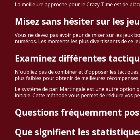
La meilleure approche pour le Crazy Time est de plac
Misez sans hésiter sur les je
Vous ne devez pas avoir peur de miser sur les jeux bon
numéros. Les moments les plus divertissants de ce jeu
Examinez différentes tactiq
N'oubliez pas de combiner et d'opposer les tactique
plus faibles pour obtenir de meilleures récompenses 
Le système de pari Martingale est une autre option qu
initiale. Cette méthode vous permet de réduire vos per
Questions fréquemment pos
Que signifient les statistique