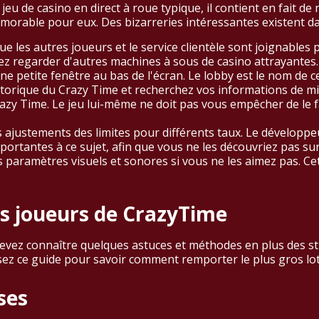
 de casino en direct à roue typique, il contient en fait de 
émorable pour eux. Des bizarreries intéressantes existent d
 que les autres joueurs et le service clientèle sont joignables
vez regarder d'autres machines à sous de casino attrayantes
une petite fenêtre au bas de l'écran. Le lobby est le nom de 
istorique du Crazy Time et recherchez vos informations de mi
azy Time. Le jeu lui-même ne doit pas vous empêcher de le f
 ajustements des limites pour différents taux. Le développeu
ortantes à ce sujet, afin que vous ne les découvriez pas sur
paramètres visuels et sonores si vous ne les aimez pas. C
les joueurs de CrazyTime
s devez connaître quelques astuces et méthodes en plus des 
isez ce guide pour savoir comment remporter le plus gros lot
ses