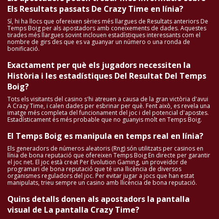
Els Resultats passats De Crazy Time en línia?
Sí, hi ha llocs que ofereixen sèries més llargues de Resultats anteriors De
Temps Boig per als apostadors amb coneixements de dades. Aquestes
tirades més llargues sovint inclouen estadístiques interessants com el
nombre de girs des que es va guanyar un número o una ronda de
bonificació.
Exactament per què els jugadors necessiten la
Història i les estadístiques Del Resultat Del Temps
Boig?
Tots els visitants del casino s'hi atreuen a causa de la gran victòria d'avui
A Crazy Time, i calen dades per esbrinar per què. Fent això, es revela una
imatge més completa del funcionament del joc i del potencial d'apostes.
Estadísticament és més probable que no guanyis molt en Temps Boig.
El Temps Boig es manipula en temps real en línia?
Els generadors de números aleatoris (Rng) són utilitzats per casinos en
línia de bona reputació que ofereixen Temps Boig En directe per garantir
el joc net. El joc està creat Per Evolution Gaming, un proveïdor de
programari de bona reputació que té una llicència de diversos
organismes reguladors del joc. Per evitar jugar a jocs que han estat
manipulats, trieu sempre un casino amb llicència de bona reputació.
Quins detalls donen als apostadors la pantalla
visual de La pantalla Crazy Time?