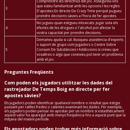
Comprendre les directrius del joc. Assegureu-vos
que esteu familiaritzat amb les opcions I les regles
3
D'apostes En directe De Crazy Time perquè pugueu
prendre decisions sàvies a l'hora de fer apostes.
No jugueu quan estigueu intoxicats. Jugar sota els
4
efectes de les drogues o l'alcohol pot afectar la
vostra capacitat per prendre decisions.
Demaneu ajuda si cal. Busqueu assistència d'experts
o suport de grups com Jugadors o Centre Sobre
5
Consum De Substàncies I Addiccions si creieu que
vosaltres o algú que coneixeu pot tenir un problema
amb el joc.
Preguntes Freqüents
Com poden els jugadors utilitzar les dades del
rastrejador De Temps Boig en directe per fer
apostes sàvies?
Els jugadors poden identificar qualsevol nombre o resultat que estigui
passant per ratlles fredes o calentes examinant les dades. Per exemple,
els jugadors poden pensar en apostar per un nombre si estadísticament
aquest valor ha aparegut amb menys freqüència fins a aquest punt que la
mitjana del mateix període.
Els apostadors poden trobar més informació sobre