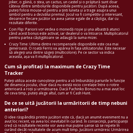
joker, o găină, o stea, un cactus, un castel și o prăjitură sunt doar
câteva dintre simbolurile disponibile pentru jucători. După aceea,
puteți folosi mouse-ul pentru a ținti luneta și a trage asupra unui
simbol pentru a dezvălui premiul. Jocul va fi competitiv și interesant,
deoarece fiecare jucător va avea șanse egale de a câștiga, dar cu
rezultate diferite.
Coin Flip: Pariorii vor vedea o monedă roșie și una albastră atunci
când acest bonus este activat, iar dealerul o va întoarce. Multiplicatorul
pentru partea câștigătoare se adaugă la suma mizei.
Crazy Time: Ultima dintre recompensele disponibile este cea mai
generoasă. O roată Ferris va apărea în fața utilizatorului. Este necesar
să alegeți una dintre săgeți (multicolore). Pe ce sector va indica
aceasta, așa va fi multiplicatorul.
Cum să profitați la maximum de Crazy Time
Tracker
Puteți utiliza aceste cunoștințe pentru a vă îmbunătăți pariurile în funcție
de dinamica jocului, chiar dacă nu există nicio corelație între o rotire
anterioară a roții și următoarea. Dacă Pachinko Bonus nu a mai avut loc
de ceva timp, puteți alege altul, cum ar fi Cash Hunt.
De ce se uită jucătorii la urmăritorii de timp nebuni
anteriori?
O idee răspândită printre jucători este că, dacă un anumit eveniment nu a
avut loc recent, va avea loc inevitabil în curând. În consecință, participanții
cred că rezultatele recente vor avea mai puține șanse să se repete în
curând decât rezultatele de acum mult timp. Jucătorii urmăresc Urmărirea