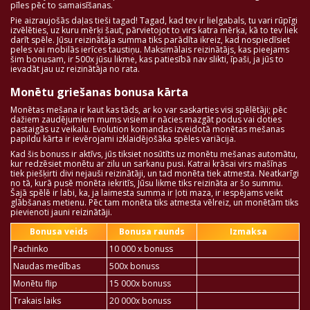
pīles pēc to samaisīšanas.
Pie aizraujošās daļas tieši tagad! Tagad, kad tev ir lielgabals, tu vari rūpīgi
izvēlēties, uz kuru mērķi šaut, pārvietojot to virs katra mērķa, kā to tev liek
darīt spēle. Jūsu reizinātāja summa tiks parādīta ikreiz, kad nospiedīsiet
peles vai mobilās ierīces taustiņu. Maksimālais reizinātājs, kas pieejams
šim bonusam, ir 500x jūsu likme, kas patiesībā nav slikti, īpaši, ja jūs to
ievadāt jau uz reizinātāja no rata.
Monētu griešanas bonusa kārta
Monētas mešana ir kaut kas tāds, ar ko var saskarties visi spēlētāji; pēc
dažiem zaudējumiem mums visiem ir nācies mazgāt podus vai doties
pastaigās uz veikalu. Evolution komandas izveidotā monētas mešanas
papildu kārta ir ievērojami izklaidējošāka spēles variācija.
Kad šis bonuss ir aktīvs, jūs tiksiet nosūtīts uz monētu mešanas automātu,
kur redzēsiet monētu ar zilu un sarkanu pusi. Katrai krāsai virs mašīnas
tiek piešķirti divi nejauši reizinātāji, un tad monēta tiek atmesta. Neatkarīgi
no tā, kurā pusē monēta iekritīs, Jūsu likme tiks reizināta ar šo summu.
Šajā spēlē ir labi, ka, ja laimesta summa ir ļoti maza, ir iespējams veikt
glābšanas metienu. Pēc tam monēta tiks atmesta vēlreiz, un monētām tiks
pievienoti jauni reizinātāji.
Bonusa veids
Bonusa raunds
Izmaksa
Pachinko
10 000 x bonuss
Naudas medības
500x bonuss
Monētu flip
15 000x bonuss
Trakais laiks
20 000x bonuss