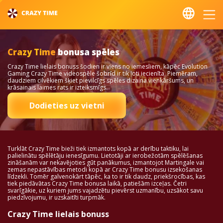
Crazy Time
bonusa spēles
Crazy Time lielais bonuss šodien ir viens no iemesliem, kāpēc Evolution
Gaming Crazy Time videospēle šobrīd ir tik ļoti iecienīta. Piemēram,
daudziem cilvēkiem šķiet pievilcīgs spēles dizaina vienkāršums, un
krāsainais laimes rats ir izteiksmīgs.
Dodieties uz vietni
Turklāt Crazy Time bieži tiek izmantots kopā ar derību taktiku, lai
palielinātu spēlētāju ienesīgumu. Lietotāji ar ierobežotām spēlēšanas
zināšanām var nekavējoties gūt panākumus, izmantojot Martingale vai
zemas nepastāvības metodi kopā ar Crazy Time bonusu izsekošanas
līdzekli. Tomēr galvenokārt tāpēc, ka to ir tik daudz, priekšrocības, kas
tiek piedāvātas Crazy Time bonusa laikā, patiešām izceļas. Četri
svarīgākie, uz kuriem jums vajadzētu pievērst uzmanību, uzsākot savu
piedzīvojumu, ir uzskaitīti turpmāk.
Crazy Time lielais bonuss