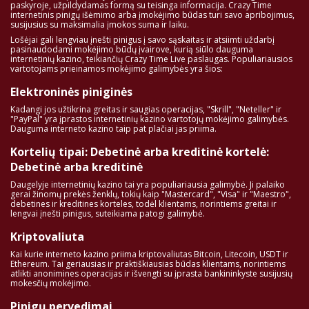
paskyroje, užpildydamas formą su teisinga informacija. Crazy Time
internetinis pinigų išėmimo arba įmokėjimo būdas turi savo apribojimus,
susijusius su maksimalia įmokos suma ir laiku.
Lošėjai gali lengviau įnešti pinigus į savo sąskaitas ir atsiimti uždarbį
pasinaudodami mokėjimo būdų įvairove, kurią siūlo dauguma
internetinių kazino, teikiančių Crazy Time Live paslaugas. Populiariausios
vartotojams prieinamos mokėjimo galimybės yra šios:
Elektroninės piniginės
Kadangi jos užtikrina greitas ir saugias operacijas, "Skrill", "Neteller" ir
"PayPal" yra įprastos internetinių kazino vartotojų mokėjimo galimybės.
Dauguma interneto kazino taip pat plačiai jas priima.
Kortelių tipai: Debetinė arba kreditinė kortelė:
Debetinė arba kreditinė
Daugelyje internetinių kazino tai yra populiariausia galimybė. Ji palaiko
gerai žinomų prekės ženklų, tokių kaip "Mastercard", "Visa" ir "Maestro",
debetines ir kreditines korteles, todėl klientams, norintiems greitai ir
lengvai įnešti pinigus, suteikiama patogi galimybė.
Kriptovaliuta
Kai kurie interneto kazino priima kriptovaliutas Bitcoin, Litecoin, USDT ir
Ethereum. Tai geriausias ir praktiškiausias būdas klientams, norintiems
atlikti anonimines operacijas ir išvengti su įprasta bankininkyste susijusių
mokesčių mokėjimo.
Pinigų pervedimai