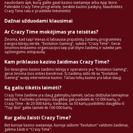
naudodami apk, kurią galite gauti kazino svetainėje arba App Store.
Paleiskite Crazy Time programėlę. Įveskite kazino paskyrą. Naudokitės
Crazy Time ratu ir pradėkite linksmintis!
Dažnai užduodami klausimai
Ar Crazy Time mokėjimas yra teisėtas?
Žinoma, kad taip! Vienas iš labiausiai pripažintų žaidimų programinės
įrangos kūrėjų versle, "Evolution Gaming", sukūrė "Crazy Time". Gerai
žinomos testavimo organizacijos taip pat ištyrė žaidimą ir suteikė jam
sąžiningumo antspaudą.
Kam priklauso kazino žaidimas Crazy Time?
Šio tiesioginio kazino žaidimo kūrėja ir operatorė yra "Evolution Gaming",
gerai žinoma šios srities bendrovė. Šį žaidimą siūlo tik su "Evolution
Gaming" susiję internetiniai kazino. Tačiau tokių kazino yra labai daug.
Ką galiu tikėtis laimėti?
Crazy Time žaidime yra daug galimybių laimėti, tačiau didžiuliai laimėjimai
nedažni. Pachinko premijos daugikliai gali padidėti iki 10 000 kartų, o
Crazy Time - iki 20 000 kartų. Vadinasi, su 50 kartų padidintu daugikliu iš
"Top Slot" galite laimėti iki 100 000 kartų.
Kur galiu žaisti Crazy Time?
Bet kurioje kazino svetainėje, kurioje siūlomi "Evolution" valdomi žaidimai,
galima žaisti ir "Crazy Time".