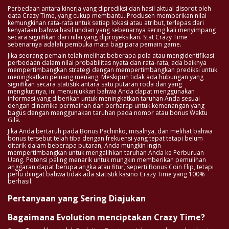
Perbedaan antara kinerja yang diprediksi dan hasil aktual disorot oleh
data Crazy Time, yang cukup membantu. Produsen memberikan nilai
kemungkinan rata-rata untuk setiap lokasi atau atribut, terlepas dari
kenyataan bahwa hasil undian yang sebenarnya sering kali menyimpang
secara signifikan dari nilai yang diproyeksikan. Stat Crazy Time
sebenarnya adalah pembuka mata bagi para pemain game.
Jika seorang pemain telah melihat beberapa pola atau mengidentifikasi
perbedaan dalam nilai probabilitas nyata dan rata-rata, ada baiknya
mempertimbangkan strategi dengan mempertimbangkan prediksi untuk
meningkatkan peluang menang. Meskipun tidak ada hubungan yang
signifikan secara statistik antara satu putaran roda dan yang
mengikutinya, ini menunjukkan bahwa Anda dapat menggunakan
informasi yang diberikan untuk meningkatkan taruhan Anda sesuai
dengan dinamika permainan dan berharap untuk kemenangan yang
bagus dengan menggunakan taruhan pada nomor atau bonus Waktu
Gila.
Jika Anda bertaruh pada Bonus Pachinko, misalnya, dan melihat bahwa
bonus tersebut telah tiba dengan frekuensi yang tepat tetapi belum
ditarik dalam beberapa putaran, Anda mungkin ingin
mempertimbangkan untuk mengalihkan taruhan Anda ke Perburuan
Uang. Potensi paling menarik untuk mungkin memberikan pemulihan
anggaran dapat berupa angka atau fitur, seperti Bonus Coin Flip, tetapi
perlu diingat bahwa tidak ada statistik kasino Crazy Time yang 100%
berhasil.
Pertanyaan yang Sering Diajukan
Bagaimana Evolution menciptakan Crazy Time?