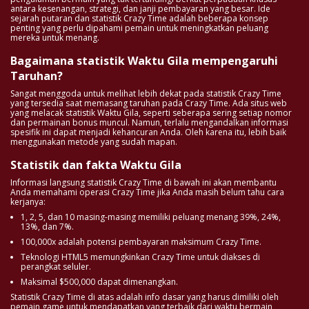
antara kesenangan, strategi, dan janji pembayaran yang besar. Ide
sejarah putaran dan statistik Crazy Time adalah beberapa konsep
penting yang perlu dipahami pemain untuk meningkatkan peluang
mereka untuk menang.
Bagaimana statistik Waktu Gila mempengaruhi
Taruhan?
Sangat menggoda untuk melihat lebih dekat pada statistik Crazy Time
yang tersedia saat memasang taruhan pada Crazy Time. Ada situs web
yang melacak statistik Waktu Gila, seperti seberapa sering setiap nomor
dan permainan bonus muncul. Namun, terlalu mengandalkan informasi
spesifik ini dapat menjadi kehancuran Anda. Oleh karena itu, lebih baik
menggunakan metode yang sudah mapan.
Statistik dan fakta Waktu Gila
Informasi langsung statistik Crazy Time di bawah ini akan membantu
Anda memahami operasi Crazy Time jika Anda masih belum tahu cara
kerjanya:
1, 2, 5, dan 10 masing-masing memiliki peluang menang 39%, 24%,
13%, dan 7%.
100,000x adalah potensi pembayaran maksimum Crazy Time.
Teknologi HTML5 memungkinkan Crazy Time untuk diakses di
perangkat seluler.
Maksimal $500,000 dapat dimenangkan.
Statistik Crazy Time di atas adalah info dasar yang harus dimiliki oleh
pemain game untuk mendapatkan yang terbaik dari waktu bermain