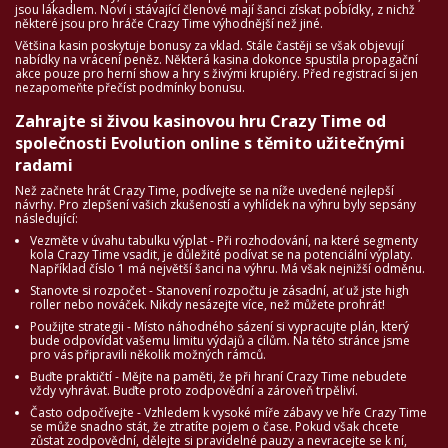
jsou lákadlem. Noví i stávající členové mají šanci získat pobídky, z nichž
některé jsou pro hráče Crazy Time výhodnější než jiné.
Většina kasin poskytuje bonusy za vklad. Stále častěji se však objevují
nabídky na vrácení peněz. Některá kasina dokonce spustila propagační
akce pouze pro herní show a hry s živými krupiéry. Před registrací si jen
nezapomeňte přečíst podmínky bonusu.
Zahrajte si živou kasinovou hru Crazy Time od
společnosti Evolution online s těmito užitečnými
radami
Než začnete hrát Crazy Time, podívejte se na níže uvedené nejlepší
návrhy. Pro zlepšení vašich zkušeností a vyhlídek na výhru byly sepsány
následující:
Vezměte v úvahu tabulku výplat - Při rozhodování, na které segmenty
kola Crazy Time vsadit, je důležité podívat se na potenciální výplaty.
Například číslo 1 má největší šanci na výhru. Má však nejnižší odměnu.
Stanovte si rozpočet - Stanovení rozpočtu je zásadní, ať už jste high
roller nebo nováček. Nikdy nesázejte více, než můžete prohrát!
Použijte strategii - Místo náhodného sázení si vypracujte plán, který
bude odpovídat vašemu limitu výdajů a cílům. Na této stránce jsme
pro vás připravili několik možných rámců.
Buďte praktičtí - Mějte na paměti, že při hraní Crazy Time nebudete
vždy vyhrávat. Buďte proto zodpovědní a zároveň trpěliví.
Často odpočívejte - Vzhledem k vysoké míře zábavy ve hře Crazy Time
se může snadno stát, že ztratíte pojem o čase. Pokud však chcete
zůstat zodpovědní, dělejte si pravidelné pauzy a nevracejte se k ní,